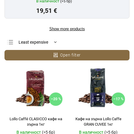
В наличност
(>5 бр)
19,51 €
Show more products
Least expensive
Most expensive
Open filter
Bestsellers
Alphabetically
–20 %
–17 %
Lollo Caffé CLASICCO кафе на
Кафе на зърна Lollo Caffe
зърна 1кг
GRAN CUVEE 1кг
В наличност
(>5 бр)
В наличност
(>5 бр)