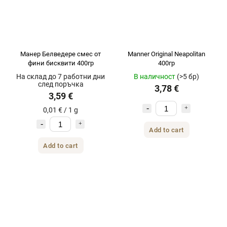
Манер Белведере смес от
Manner Original Neapolitan
фини бисквити 400гр
400гр
На склад до 7 работни дни
В наличност
(>5 бр)
след поръчка
3,78 €
3,59 €
0,01 € / 1 g
Add to cart
Add to cart