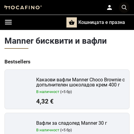
Кошницата e празна
Търси
Manner бисквити и вафли
Bestsellers
Какаови вафли Manner Choco Brownie с
допълнителен шоколадов крем 400 г
В наличност
(>5 бр)
4,32 €
Вафли за сладолед Manner 30 г
В наличност
(>5 бр)