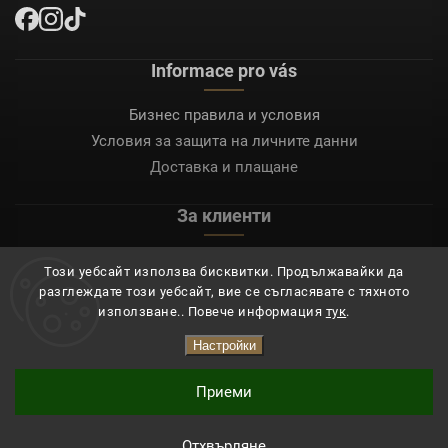
Informace pro vás
Бизнес правила и условия
Условия за защита на личните данни
Доставка и плащане
За клиенти
Моят акаунт
Този уебсайт използва бисквитки. Продължавайки да
Регистрация
разглеждате този уебсайт, вие се съгласявате с тяхното
Вход
използване.. Повече информация
тук
.
Настройки
Copyright 2026
Mocafino.bg
. Всички права запазени.
Приеми
Отхвърляне