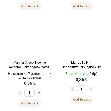
Add to cart
Add to cart
Manner Choco Brownie
Манер Вафли
какаови шоколадови вафли
Неаполитански ядки 75гр
75гр
На склад до 7 работни дни
В наличност
(>5 бр)
след поръчка
0,86 €
0,86 €
Add to cart
Add to cart