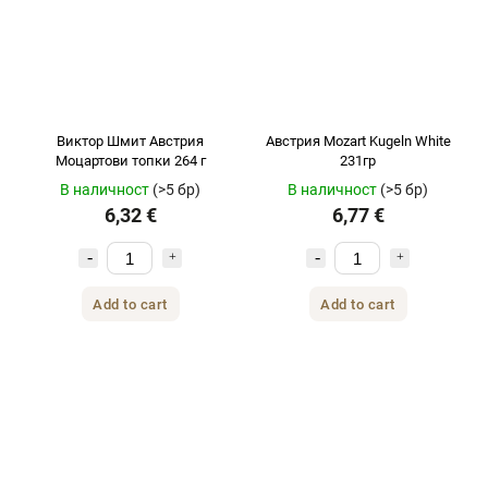
Виктор Шмит Австрия
Австрия Mozart Kugeln White
Моцартови топки 264 г
231гр
В наличност
(>5 бр)
В наличност
(>5 бр)
6,32 €
6,77 €
Add to cart
Add to cart