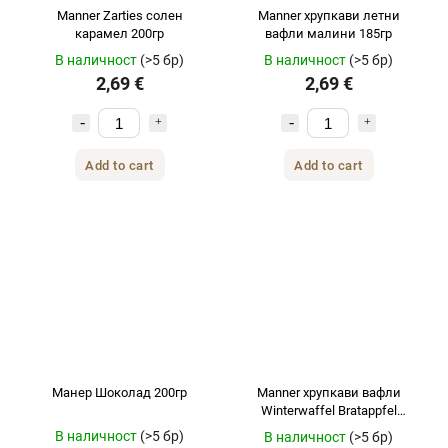
Manner Zarties солен
Manner хрупкави летни
карамел 200гр
вафли малини 185гр
В наличност
(>5 бр)
В наличност
(>5 бр)
2,69 €
2,69 €
Add to cart
Add to cart
Манер Шоколад 200гр
Manner хрупкави вафли
Winterwaffel Bratappfel
Канела 185гр.
В наличност
(>5 бр)
В наличност
(>5 бр)