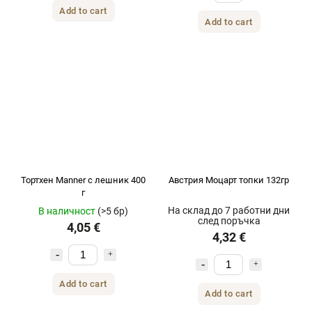
Add to cart
Add to cart
Тортхен Manner с лешник 400
Австрия Моцарт топки 132гр
г
На склад до 7 работни дни
В наличност
(>5 бр)
след поръчка
4,05 €
4,32 €
Add to cart
Add to cart