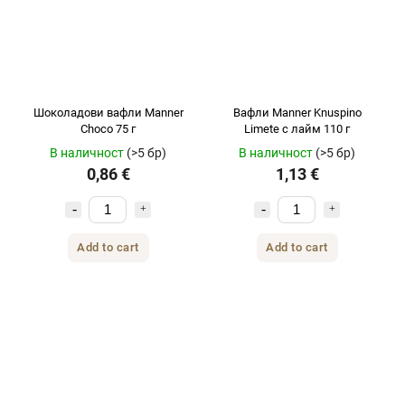
Шоколадови вафли Manner
Вафли Manner Knuspino
Choco 75 г
Limete с лайм 110 г
В наличност
(>5 бр)
В наличност
(>5 бр)
0,86 €
1,13 €
Add to cart
Add to cart