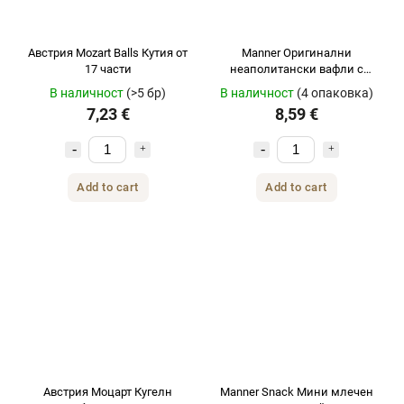
Австрия Mozart Balls Кутия от
Manner Оригинални
17 части
неаполитански вафли с
какаов крем и лешници
В наличност
(>5 бр)
В наличност
(4 опаковка)
Тъмна опаковка 8 x75g
7,23 €
8,59 €
Add to cart
Add to cart
Австрия Моцарт Кугелн
Manner Snack Мини млечен