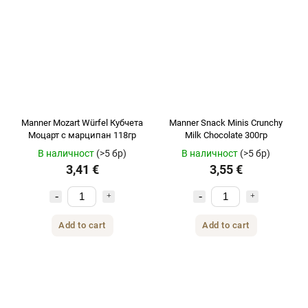
Manner Mozart Würfel Кубчета
Manner Snack Minis Crunchy
Моцарт с марципан 118гр
Milk Chocolate 300гр
В наличност
(>5 бр)
В наличност
(>5 бр)
3,41 €
3,55 €
Add to cart
Add to cart