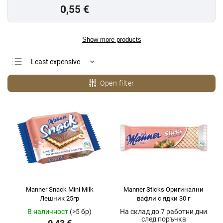
0,55 €
Show more products
Least expensive
Most expensive
Open filter
Bestsellers
Alphabetically
Manner Snack Mini Milk
Manner Sticks Оригинални
Лешник 25гр
вафли с ядки 30 г
В наличност
(>5 бр)
На склад до 7 работни дни
след поръчка