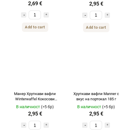
2,69 €
2,95 €
Add to cart
Add to cart
Манер Хрупкави вафли
Хрупкави вафли Manner с
Winterwaffel Кокосови
вкус на портокал 185 г
макарони 185гр
В наличност
(>5 бр)
В наличност
(>5 бр)
2,95 €
2,95 €