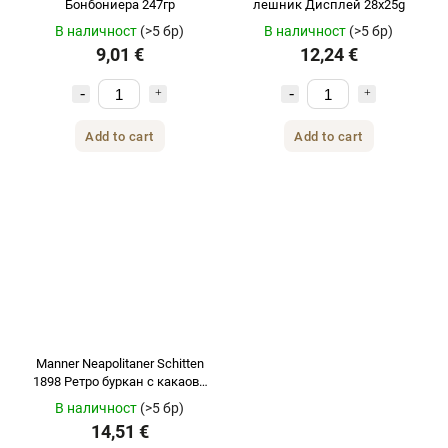
Бонбониера 247гр
лешник Дисплей 28x25g
В наличност
(>5 бр)
В наличност
(>5 бр)
9,01 €
12,24 €
Add to cart
Add to cart
Manner Neapolitaner Schitten
1898 Ретро буркан с какаови
крем вафли с лешници
В наличност
(>5 бр)
подаръчна опаковка 600гр.
14,51 €