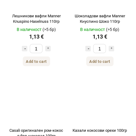
Лешникови вафли Manner
Шоколадови вафли Manner
Knuspino Haselnuss 110гр
Кнуспино Шоко 110гр
В наличност
(>5 бр)
В наличност
(>5 бр)
1,13 €
1,13 €
Add to cart
Add to cart
Casali оригинален ром-кокос
Казали кокосови орехи 100гр
в бял шоколад 100гр