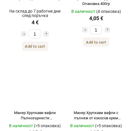
Опаковка 400гр
На склад до 7 работни дни
В наличност
(4 опаковка)
след поръчка
4,05 €
4 €
Add to cart
Add to cart
Манер Хрупкави вафли
Манер Хрупкави вафли с
Пълнозърнести
пълнеж от кокосов крем
неаполитански пакет 300гр
400гр
В наличност
(>5 опаковка)
В наличност
(>5 опаковка)