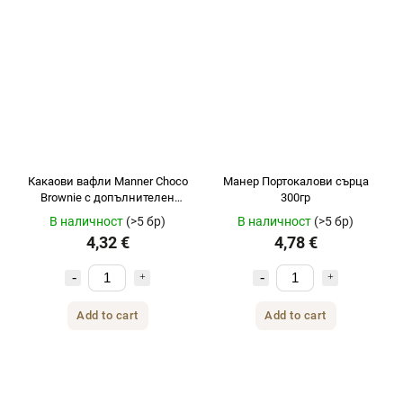
Какаови вафли Manner Choco
Манер Портокалови сърца
Brownie с допълнителен
300гр
шоколадов крем 400 г
В наличност
(>5 бр)
В наличност
(>5 бр)
4,32 €
4,78 €
Add to cart
Add to cart