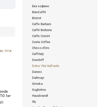
Без кофеин
BianCaffé
Bristot
Caffe Barbaro
Caffé Borbone
Caffe Corsini
Costa Coffee
Chicco d'Oro
de:
7114
Caffitaly
Davidoff
Dolce Vita Italfoods
Danesi
Dallmayr
Gimoka
Guglielmo
foods
TO 1кг
Hausbrandt
Illy
бр)