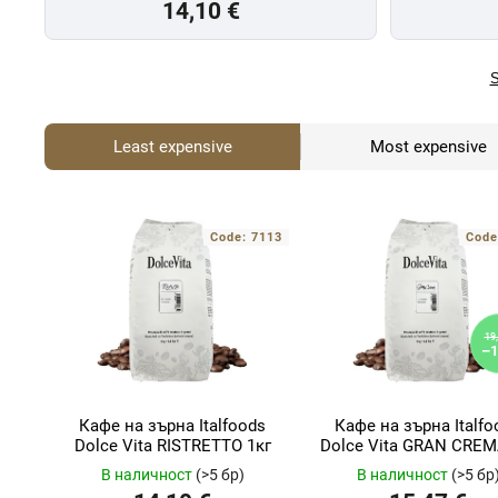
14,10 €
S
Least expensive
Most expensive
Code:
7113
Cod
19,
–1
Кафе на зърна Italfoods
Кафе на зърна Italfo
Dolce Vita RISTRETTO 1кг
Dolce Vita GRAN CREM
В наличност
(>5 бр)
В наличност
(>5 бр