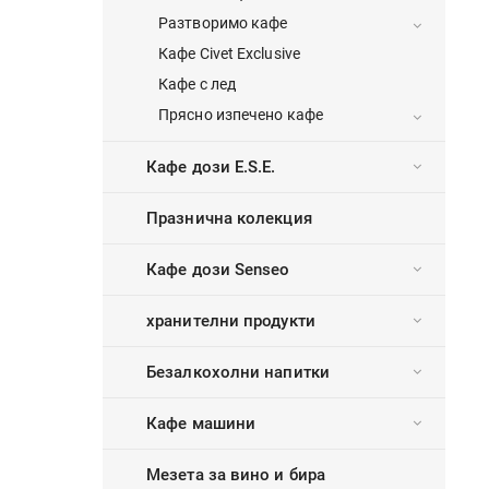
Разтворимо кафе
Кафе Civet Exclusive
Кафе с лед
Прясно изпечено кафе
Кафе дози E.S.E.
Празнична колекция
Кафе дози Senseo
хранителни продукти
Безалкохолни напитки
Кафе машини
Мезета за вино и бира