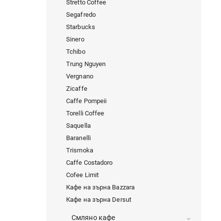
Stretto Coffee
Segafredo
Starbucks
Sinero
Tchibo
Trung Nguyen
Vergnano
Zicaffe
Caffe Pompeii
Torelli Coffee
Saquella
Baranelli
Trismoka
Caffe Costadoro
Cofee Limit
Кафе на зърна Bazzara
Кафе на зърна Dersut
Смляно кафе