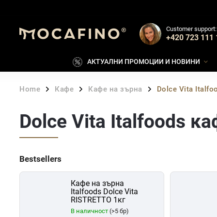
Customer support:
+420 723 111 
АКТУАЛНИ ПРОМОЦИИ И НОВИНИ
Home
Кафе
Кафе на зърна
Dolce Vita Italfo
/
/
/
Dolce Vita Italfoods к
Bestsellers
Кафе на зърна
Italfoods Dolce Vita
RISTRETTO 1кг
В наличност
(>5 бр)