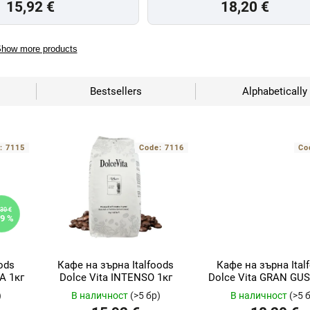
15,92 €
18,20 €
how more products
Bestsellers
Alphabetically
e:
7115
Code:
7116
Co
30 €
9 %
ods
Кафе на зърна Italfoods
Кафе на зърна Ital
A 1кг
Dolce Vita INTENSO 1кг
Dolce Vita GRAN GUS
)
В наличност
(>5 бр)
В наличност
(>5 