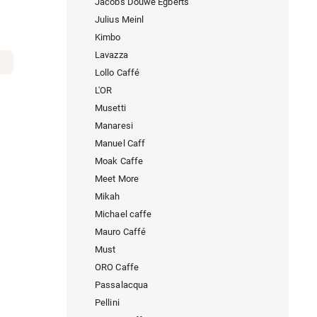
Jacobs Douwe Egberts
Julius Meinl
Kimbo
Lavazza
Lollo Caffé
L'OR
Musetti
Manaresi
Manuel Caff
Moak Caffe
Meet More
Mikah
Michael caffe
Mauro Caffé
Must
ORO Caffe
Passalacqua
Pellini