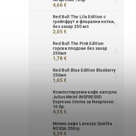
4,66 €
Red Bull The Lila Edition с
грейпфрут и флорални нотки,
без захар 250 мл
2,05 €
Red Bull The Pink Edition
горски плодове без захар
250мл
1,78 €
Red Bull Blue Edition Blueberry
250мл
1,65 €
Компостируеми кафе капсули
Julius Meinl INSPRESSO
Espresso Crema за Nespresso
10 бр.
4,55 €
Мляно кафе Lavazza Qualita
ROSSA 250гр
5,39 €