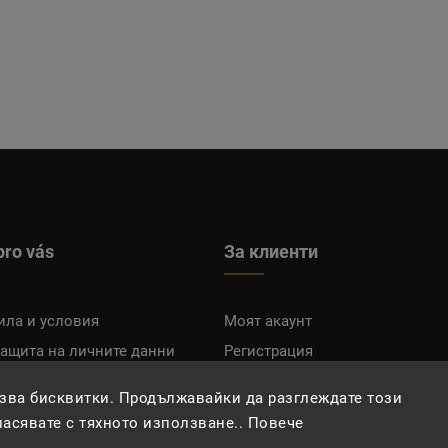
pro vás
За клиенти
ила и условия
Моят акаунт
защита на личните данни
Регистрация
плащане
Вход
зва бисквитки. Продължавайки да разглеждате този
гласявате с тяхното използване.. Повече