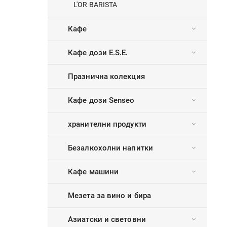
L'OR BARISTA
Кафе
Кафе дози E.S.E.
Празнична колекция
Кафе дози Senseo
хранителни продукти
Безалкохолни напитки
Кафе машини
Мезета за вино и бира
Азиатски и световни