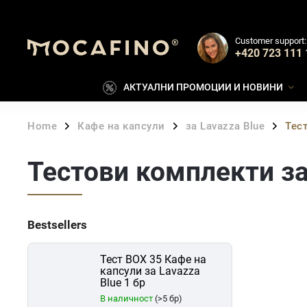
Customer support:
+420 723 111 
АКТУАЛНИ ПРОМОЦИИ И НОВИНИ
Home
Кафе на капсули
за Lavazza Blue
Тес
/
/
/
Тестови комплекти за
Bestsellers
Тест BOX 35 Кафе на
капсули за Lavazza
Blue 1 бр
В наличност
(>5 бр)