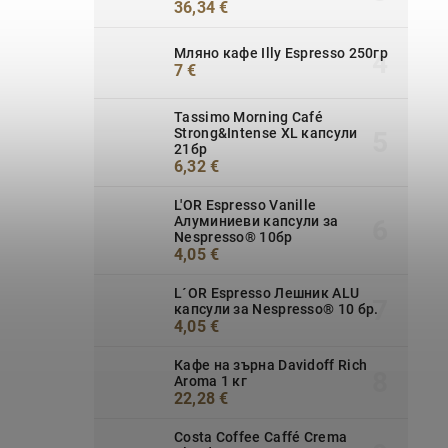
36,34 €
Мляно кафе Illy Espresso 250гр
7 €
Tassimo Morning Café
Strong&Intense XL капсули
21бр
6,32 €
L'OR Espresso Vanille
Алуминиеви капсули за
Nespresso® 10бр
4,05 €
L´OR Espresso Лешник ALU
капсули за Nespresso® 10 бр.
4,05 €
Кафе на зърна Davidoff Rich
Aroma 1 кг
22,28 €
Costa Coffee Caffé Crema