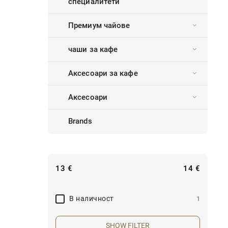
специалитети
Премиум чайове
чаши за кафе
Аксесоари за кафе
Аксесоари
Brands
13
€
14
€
B наличност
1
SHOW FILTER