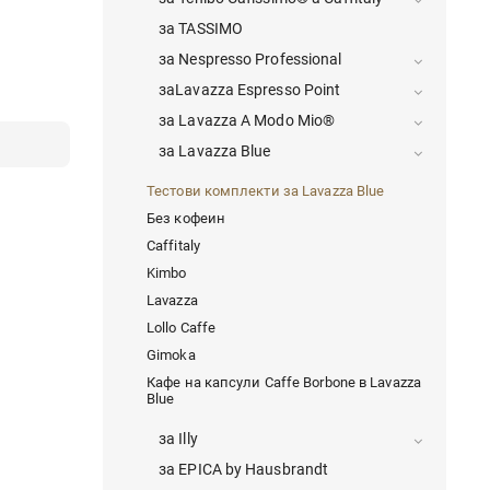
за TASSIMO
за Nespresso Professional
заLavazza Espresso Point
за Lavazza A Modo Mio®
за Lavazza Blue
Тестови комплекти за Lavazza Blue
Без кофеин
Caffitaly
Kimbo
Lavazza
Lollo Caffe
Gimoka
Кафе на капсули Caffe Borbone в Lavazza
Blue
за Illy
за EPICA by Hausbrandt