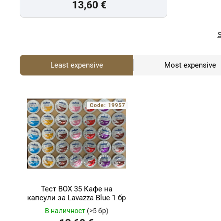
13,60 €
S
Least expensive
Most expensive
Code:
19957
Тест BOX 35 Кафе на
капсули за Lavazza Blue 1 бр
В наличност
(>5 бр)