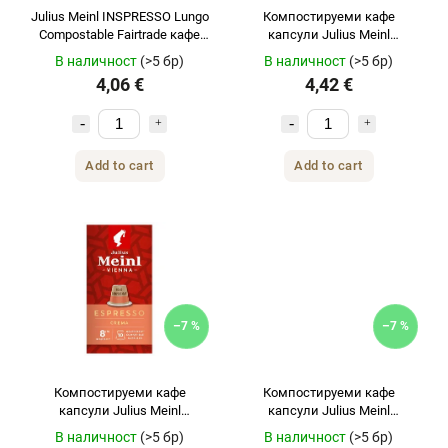
Julius Meinl INSPRESSO Lungo
Компостируеми кафе
Compostable Fairtrade кафе
капсули Julius Meinl
капсули за Nespresso 10 бр.
INSPRESSO Espresso Bio &
В наличност
(>5 бр)
В наличност
(>5 бр)
Faitrade за Nespresso 10 бр.
4,06 €
4,42 €
Add to cart
Add to cart
–7 %
–7 %
Компостируеми кафе
Компостируеми кафе
капсули Julius Meinl
капсули Julius Meinl
INSPRESSO Espresso Crema
INSPRESSO Ristretto Intenso
В наличност
(>5 бр)
В наличност
(>5 бр)
за Nespresso 10 бр.
за Nespresso 10 бр.