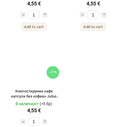
4,55 €
4,55 €
Add to cart
Add to cart
–7 %
Компостируеми кафе
капсули без кофеин Julius
Meinl INSPRESSO Espresso
В наличност
(>5 бр)
Decaf за Nespresso 10 бр.
4,55 €