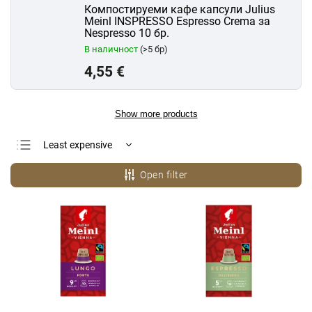
Компостируеми кафе капсули Julius
Meinl INSPRESSO Espresso Crema за
Nespresso 10 бр.
В наличност
(>5 бр)
4,55 €
Show more products
Least expensive
Most expensive
Open filter
Bestsellers
Alphabetically