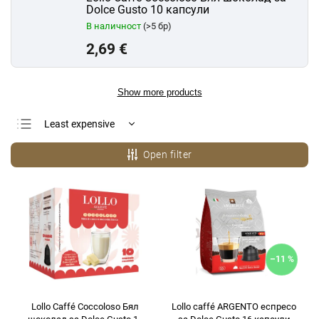
Dolce Gusto 10 капсули
В наличност
(>5 бр)
2,69 €
Show more products
Least expensive
Most expensive
Open filter
Bestsellers
Alphabetically
–11 %
Lollo Caffé Coccoloso Бял
Lollo caffé ARGENTO еспресо