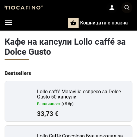
Кошницата e празна
Търси
Кафе на капсули Lollo caffé за
Dolce Gusto
Bestsellers
Lollo caffé Maravilia еспресо за Dolce
Gusto 50 капсули
В наличност
(>5 бр)
33,73 €
Lollo Caffé Coccoloso Бял шоколад за