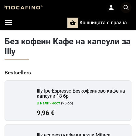
Кошницата e празна
Търси
Без кофеин Кафе на капсули за
Illy
Bestsellers
Illy IperEspresso Безкофеиново кафе на
капсули 18 бр
В наличност
(>5 бр)
9,96 €
Illy еспресо кафе капсули Mitaca