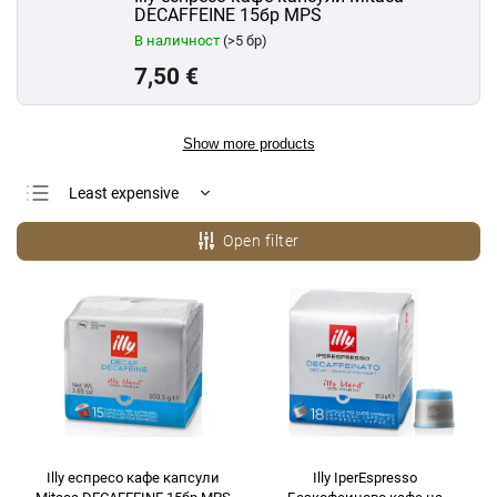
DECAFFEINE 15бр MPS
В наличност
(>5 бр)
7,50 €
Show more products
Least expensive
Most expensive
Open filter
Bestsellers
Alphabetically
Illy еспресо кафе капсули
Illy IperEspresso