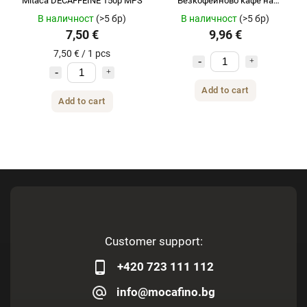
Mitaca DECAFFEINE 15бр MPS
Безкофеиново кафе на
капсули 18 бр
В наличност
(>5 бр)
В наличност
(>5 бр)
7,50 €
9,96 €
7,50 € / 1 pcs
Add to cart
Add to cart
Customer support:
+420 723 111 112
info@mocafino.bg