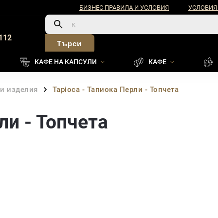
БИЗНЕС ПРАВИЛА И УСЛОВИЯ
УСЛОВИЯ
112
Търси
КАФЕ НА КАПСУЛИ
КАФЕ
ни изделия
Tapioca - Тапиока Перли - Топчета
/
ли - Топчета