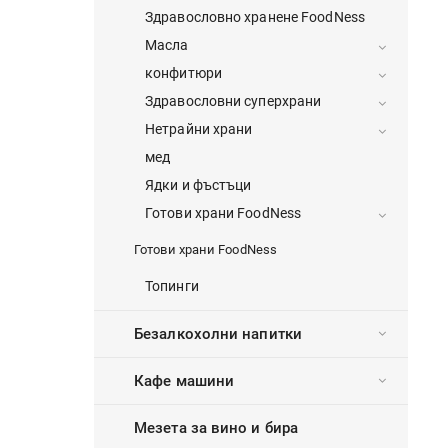
Здравословно хранене FoodNess
Масла
конфитюри
Здравословни суперхрани
Нетрайни храни
мед
Ядки и фъстъци
Готови храни FoodNess
Готови храни FoodNess
Топинги
Безалкохолни напитки
Кафе машини
Мезета за вино и бира