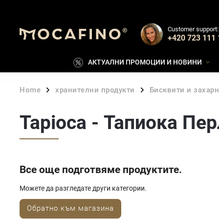
Customer support:
+420 723 111 
АКТУАЛНИ ПРОМОЦИИ И НОВИНИ
Home
хранителни продукти
Бисквити и захар
/
/
Tapioca - Тапиока Пер
Все още подготвяме продуктите.
Можете да разгледате други категории.
Обратно към магазина