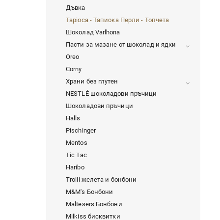
Дъвка
Tapioca - Тапиока Перли - Топчета
Шоколад Varlhona
Пасти за мазане от шоколад и ядки
Oreo
Corny
Храни без глутен
NESTLÉ шоколадови пръчици
Шоколадови пръчици
Halls
Pischinger
Mentos
Tic Tac
Haribo
Trolli желета и бонбони
M&M's Бонбони
Maltesers Бонбони
Milkiss бисквитки