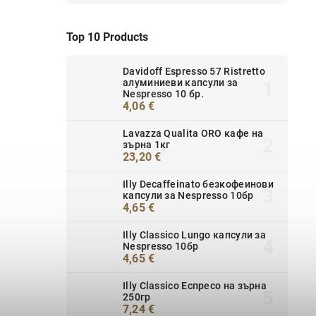
Top 10 Products
Davidoff Espresso 57 Ristretto
алуминиеви капсули за
Nespresso 10 бр.
4,06 €
Lavazza Qualita ORO кафе на
зърна 1кг
23,20 €
Illy Decaffeinato безкофеинови
капсули за Nespresso 10бр
4,65 €
Illy Classico Lungo капсули за
Nespresso 10бр
4,65 €
Illy Classico Еспресо на зърна
250гр
7,24 €