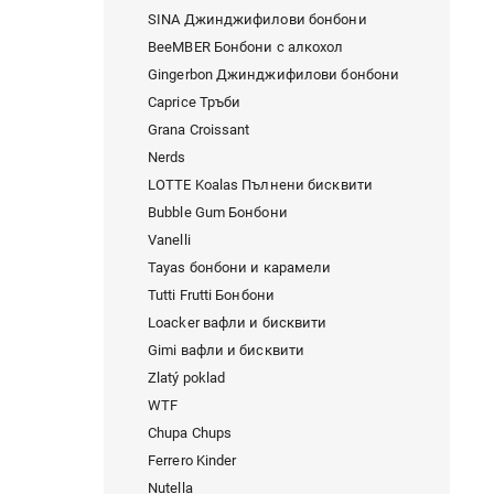
SINA Джинджифилови бонбони
BeeMBER Бонбони с алкохол
Gingerbon Джинджифилови бонбони
Caprice Тръби
Grana Croissant
Nerds
LOTTE Koalas Пълнени бисквити
Bubble Gum Бонбони
Vanelli
Tayas бонбони и карамели
Tutti Frutti Бонбони
Loacker вафли и бисквити
Gimi вафли и бисквити
Zlatý poklad
WTF
Chupa Chups
Ferrero Kinder
Nutella