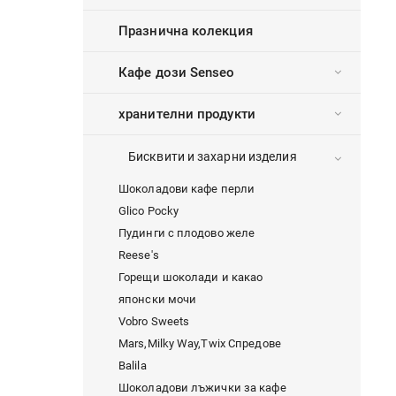
Празнична колекция
Кафе дози Senseo
хранителни продукти
Бисквити и захарни изделия
Шоколадови кафе перли
Glico Pocky
Пудинги с плодово желе
Reese's
Горещи шоколади и какао
японски мочи
Vobro Sweets
Mars,Milky Way,Twix Спредове
Balila
Шоколадови лъжички за кафе