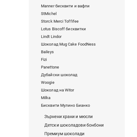
Manner бисквити и вафли
StMichel
Storck Merci Toffifee
Lotus Biscoff бисквитки
Lindt Lindor
Шоколад Mug Cake FoodNess
Baileys
Fizi
Panettone
Дубайски шоколад
Woogie
Шоколад на Witor
Milka
Бисквити Мулино Бианко
Зърнени храни и мюсли
Детски шоколадови бонбони
Премиум шоколади