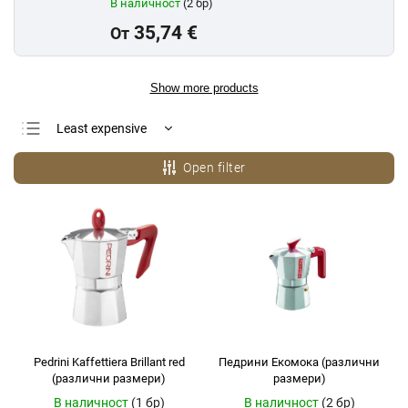
В наличност
(2 бр)
35,74 €
От
Show more products
Least expensive
Most expensive
Open filter
Bestsellers
Alphabetically
Pedrini Kaffettiera Brillant red
Педрини Екомока (различни
(различни размери)
размери)
В наличност
(1 бр)
В наличност
(2 бр)