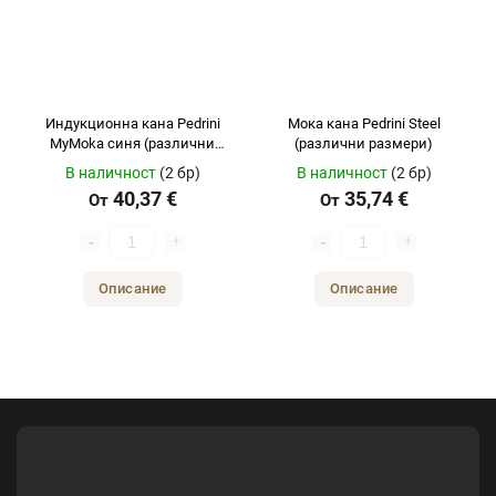
Индукционна кана Pedrini
Мока кана Pedrini Steel
MyMoka синя (различни
(различни размери)
размери)
В наличност
(2 бр)
В наличност
(2 бр)
40,37 €
35,74 €
От
От
Описание
Описание