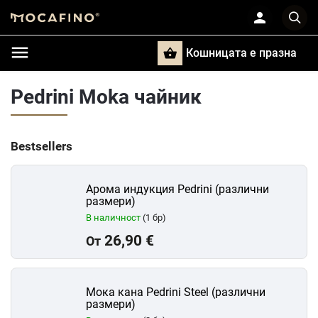
Кошницата e празна
Търси
Pedrini Moka чайник
Bestsellers
Арома индукция Pedrini (различни
размери)
В наличност
(1 бр)
26,90 €
От
Мока кана Pedrini Steel (различни
размери)