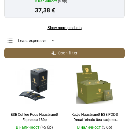
В наличност
(5 бр)
37,38 €
Show more products
Least expensive
Most expensive
Open filter
Bestsellers
Alphabetically
ESE Coffee Pods Hausbrandt
Кафе Hausbrandt ESE PODS
Espresso 18бр
Decaffeinato без кофеин
КУТИЯ 72 бр.
В наличност
(>5 бр)
В наличност
(5 бр)