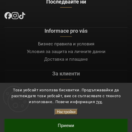
Последвайте ни
Informace pro vás
Бизнес правила и условия
Условия за защита на личните данни
Доставка и плащане
За клиенти
Моят акаунт
Този уебсайт използва бисквитки. Продължавайки да
Регистрация
разглеждате този уебсайт, вие се съгласявате с тяхното
Вход
използване.. Повече информация
тук
.
Настройки
Copyright 2026
Mocafino.bg
. Всички права запазени.
Приеми