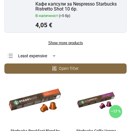
Кафе капсули за Nespresso Starbucks
Ristretto Shot 10 бр.
В наличност
(>5 бр)
4,05 €
Show more products
Least expensive
Most expensive
Open filter
Bestsellers
Alphabetically
–17 %
Starbucks Breakfast Blend by
Starbucks Caffe Verona