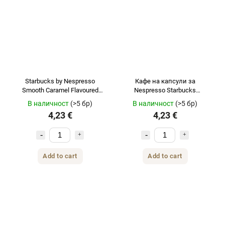
Starbucks by Nespresso
Кафе на капсули за
Smooth Caramel Flavoured
Nespresso Starbucks
Coffee кафе на капсули 10
Guatemala Single Origin 10 бр.
В наличност
(>5 бр)
В наличност
(>5 бр)
бр.
4,23 €
4,23 €
Add to cart
Add to cart