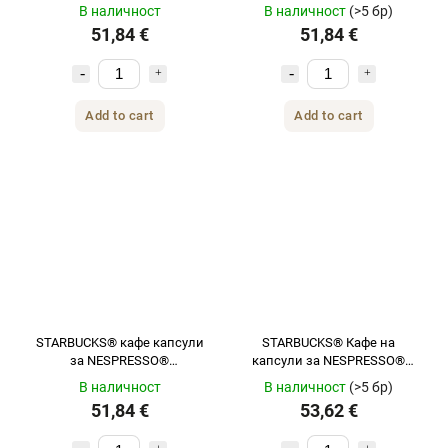
Nespresso 120 бр
В наличност
В наличност
(>5 бр)
51,84 €
51,84 €
Add to cart
Add to cart
STARBUCKS® кафе капсули
STARBUCKS® Кафе на
за NESPRESSO®
капсули за NESPRESSO®
безкофеиново русо еспресо
Sunny Day Blend LUNGO 120
В наличност
В наличност
(>5 бр)
печено 120 бр.
бр.
51,84 €
53,62 €