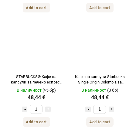
Add to cart
Add to cart
STARBUCKS® Кафе на
Кафе на капсули Starbucks
капсули за печено еспресо
Single Origin Colombia за
NESPRESSO® без кофеин 120
Nespresso 120 бр.
В наличност
(>5 бр)
В наличност
(3 бр)
бр.
48,44 €
48,44 €
Add to cart
Add to cart