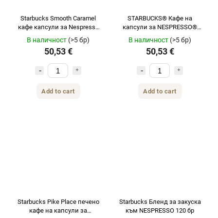
Starbucks Smooth Caramel
STARBUCKS® Кафе на
кафе капсули за Nespresso
капсули за NESPRESSO®
120 бр
Italian Style Roast 120 бр.
В наличност
(>5 бр)
В наличност
(>5 бр)
50,53 €
50,53 €
Add to cart
Add to cart
Starbucks Pike Place печено
Starbucks Бленд за закуска
кафе на капсули за
към NESPRESSO 120 бр