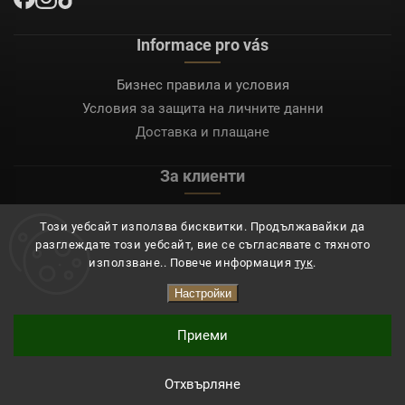
Informace pro vás
Бизнес правила и условия
Условия за защита на личните данни
Доставка и плащане
За клиенти
Моят акаунт
Този уебсайт използва бисквитки. Продължавайки да
Регистрация
разглеждате този уебсайт, вие се съгласявате с тяхното
Вход
използване.. Повече информация
тук
.
Настройки
Copyright 2026
Mocafino.bg
. Всички права запазени.
Приеми
Отхвърляне