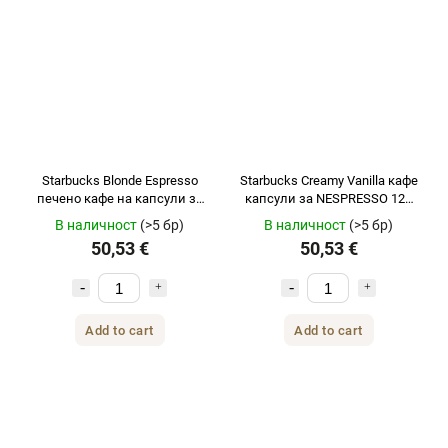
Starbucks Blonde Espresso
Starbucks Creamy Vanilla кафе
печено кафе на капсули за
капсули за NESPRESSO 120
Nespresso 120 бр.
бр
В наличност
(>5 бр)
В наличност
(>5 бр)
50,53 €
50,53 €
Add to cart
Add to cart