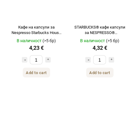
Кафе на капсули за
STARBUCKS® кафе капсули
Nespresso Starbucks House
за NESPRESSO®
Blend Lungo 10 бр
безкофеиново русо еспресо
В наличност
(>5 бр)
В наличност
(>5 бр)
печено 10 бр.
4,23 €
4,32 €
Add to cart
Add to cart