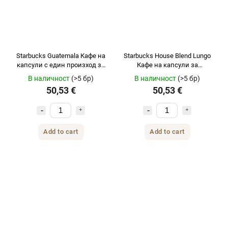
Starbucks Guatemala Кафе на
Starbucks House Blend Lungo
капсули с един произход за
Кафе на капсули за
Nespresso 120 бр.
Nespresso 120 бр.
В наличност
(>5 бр)
В наличност
(>5 бр)
50,53 €
50,53 €
Add to cart
Add to cart