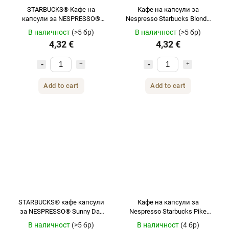
STARBUCKS® Кафе на
Кафе на капсули за
капсули за NESPRESSO®
Nespresso Starbucks Blonde
италианско печено 10 бр.
Espresso Roast 10 бр.
В наличност
(>5 бр)
В наличност
(>5 бр)
4,32 €
4,32 €
Add to cart
Add to cart
STARBUCKS® кафе капсули
Кафе на капсули за
за NESPRESSO® Sunny Day
Nespresso Starbucks Pike
Blend LUNGO10 бр.
Place Roast 10 бр
В наличност
(>5 бр)
В наличност
(4 бр)