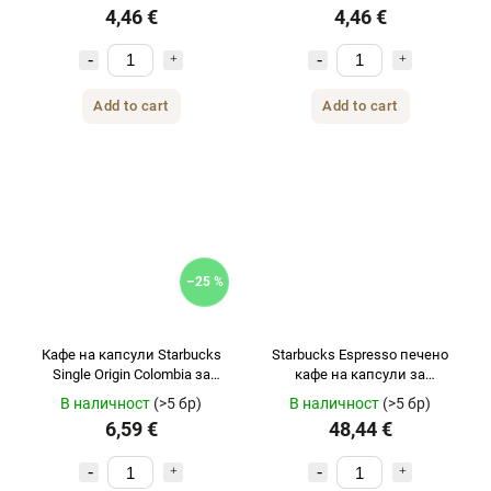
4,46 €
4,46 €
Add to cart
Add to cart
–25 %
Кафе на капсули Starbucks
Starbucks Espresso печено
Single Origin Colombia за
кафе на капсули за
Nespresso 18 бр.
Nespresso 120 бр
В наличност
(>5 бр)
В наличност
(>5 бр)
6,59 €
48,44 €