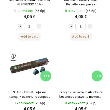
NESPRESSO 10 бр
Ristretto капсули за
Nespresso 10бр
В наличност
(>5 бр)
В наличност
(>5 бр)
4,05 €
4,05 €
Add to cart
Add to cart
–17 %
–17 %
STARBUCKS® Кафе на
Капсули за кафе Starbucks by
капсули за печено еспресо
Nespresso с вкус на шоколад
NESPRESSO® без кофеин 10
и лешник 10 бр.
В наличност
(>5 бр)
В наличност
(>5 бр)
бр.
4,05 €
4,05 €