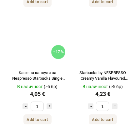
Add to cart
Add to cart
–17 %
Кафе на капсули за
Starbucks by NESPRESSO
Nespresso Starbucks Single
Creamy Vanilla Flavoured
Origin Колумбия 10 бр.
Coffee кафе на капсули 10
В наличност
(>5 бр)
В наличност
(>5 бр)
бр.
4,05 €
4,23 €
Add to cart
Add to cart