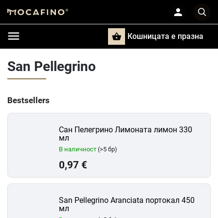
Кошницата e празна
Търси
San Pellegrino
Bestsellers
Сан Пелегрино Лимоната лимон 330
мл
В наличност
(>5 бр)
0,97 €
San Pellegrino Aranciata портокал 450
мл