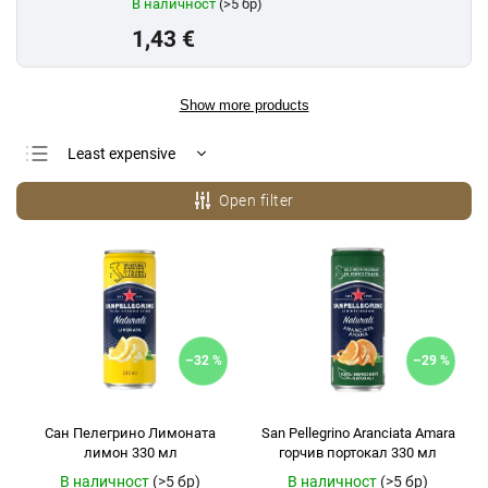
В наличност
(>5 бр)
1,43 €
Show more products
Least expensive
Most expensive
Open filter
Bestsellers
Alphabetically
–32 %
–29 %
Сан Пелегрино Лимоната
San Pellegrino Aranciata Amara
лимон 330 мл
горчив портокал 330 мл
В наличност
(>5 бр)
В наличност
(>5 бр)