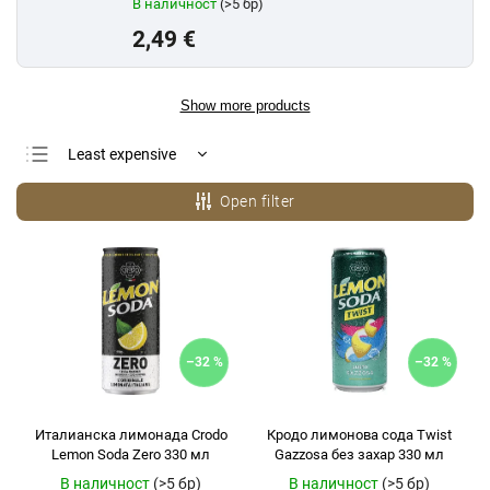
В наличност
(>5 бр)
2,49 €
Show more products
Least expensive
Most expensive
Open filter
Bestsellers
Alphabetically
–32 %
–32 %
Италианска лимонада Crodo
Кродо лимонова сода Twist
Lemon Soda Zero 330 мл
Gazzosa без захар 330 мл
В наличност
(>5 бр)
В наличност
(>5 бр)