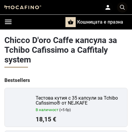
Кошницата e празна
Търси
Chicco D'oro Caffe капсула за
Tchibo Cafissimo a Caffitaly
system
Bestsellers
Тестова кутия с 35 капсули за Tchibo
Cafissimo® от NEJKAFE
В наличност
(>5 бр)
18,15 €