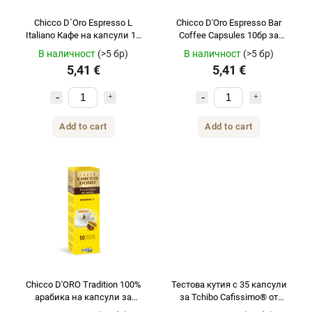
Chicco D´Oro Espresso L
Chicco D'Oro Espresso Bar
Italiano Кафе на капсули 10
Coffee Capsules 10бр за
бр за Tchibo Cafissimo и
Tchibo Cafissimo и Caffitaly
В наличност
(>5 бр)
В наличност
(>5 бр)
Caffitaly
5,41 €
5,41 €
Add to cart
Add to cart
Chicco D'ORO Tradition 100%
Тестова кутия с 35 капсули
арабика на капсули за
за Tchibo Cafissimo® от
Tchibo Cafissimo и Caffitaly 10
NEJKAFE