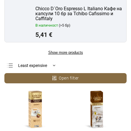
Chicco D´Oro Espresso L Italiano Кафе на
капсули 10 бр за Tchibo Cafissimo и
Caffitaly
В наличност
(>5 бр)
5,41 €
Show more products
Least expensive
Most expensive
Open filter
Bestsellers
Alphabetically