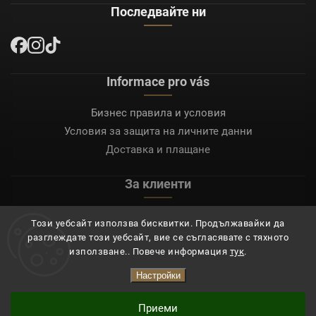
Последвайте ни
Informace pro vás
Бизнес правила и условия
Условия за защита на личните данни
Доставка и плащане
За клиенти
Моят акаунт
Този уебсайт използва бисквитки. Продължавайки да
Регистрация
разглеждате този уебсайт, вие се съгласявате с тяхното
Вход
използване.. Повече информация
тук
.
Настройки
Copyright 2026
Mocafino.bg
. Всички права запазени.
Приеми