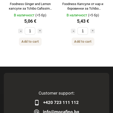
Foodness Ginger and Lemon
Foodness Капсули от нар и
капсули за Tchibo Cafissimo
боровинки за Tchibo
и Caffitaly 10 бр
Cafissimo и Caffitaly 10 броя
В наличност
(>5 бр)
В наличност
(>5 бр)
5,06 €
5,43 €
Add to cart
Add to cart
Customer support:
+420 723 111 112
info@mocafino.bg