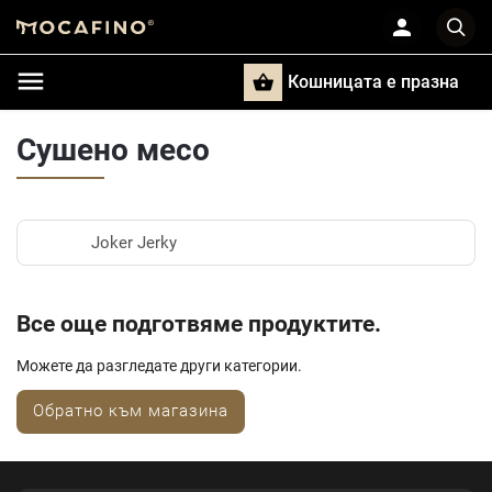
Кошницата e празна
Търси
Сушено месо
Joker Jerky
Все още подготвяме продуктите.
Можете да разгледате други категории.
Обратно към магазина