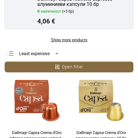
алуминиеви капсули 10 бр
В наличност
(>5 бр)
4,06 €
Show more products
Least expensive
Most expensive
Open filter
Bestsellers
Alphabetically
Dallmayr Capsa Crema d'Oro
Dallmayr Capsa Crema d'Oro