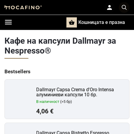
Кошницата e празна
Търси
Кафе на капсули Dallmayr за
Nespresso®
Bestsellers
Dallmayr Capsa Crema d'Oro Intensa
алуминиеви капсули 10 бр.
В наличност
(>5 бр)
4,06 €
Dallmayr Capsa Ristretto Espresso