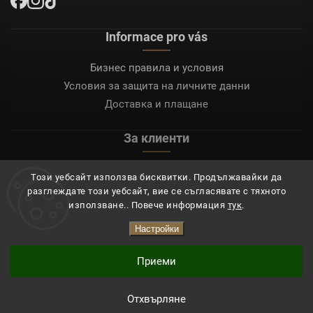
Informace pro vás
Бизнес правила и условия
Условия за защита на личните данни
Доставка и плащане
За клиенти
Моят акаунт
Този уебсайт използва бисквитки. Продължавайки да
Регистрация
разглеждате този уебсайт, вие се съгласявате с тяхното
Вход
използване.. Повече информация
тук
.
Настройки
Copyright 2026
Mocafino.bg
. Всички права запазени.
Приеми
Отхвърляне