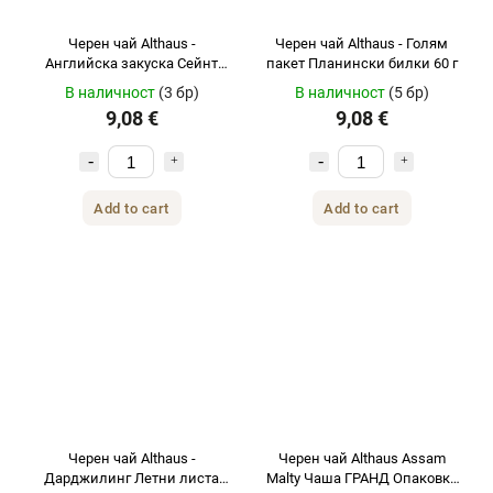
Черен чай Althaus -
Черен чай Althaus - Голям
Английска закуска Сейнт
пакет Планински билки 60 г
Андрюс Гранд Пакет 60 г
В наличност
(3 бр)
В наличност
(5 бр)
9,08 €
9,08 €
Add to cart
Add to cart
Черен чай Althaus -
Черен чай Althaus Assam
Дарджилинг Летни листа
Malty Чаша ГРАНД Опаковка