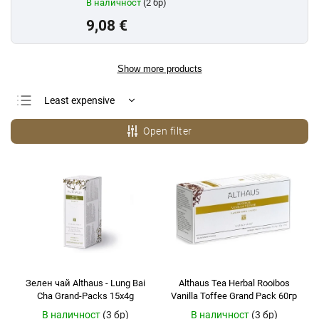
В наличност
(2 бр)
9,08 €
Show more products
Least expensive
Most expensive
Open filter
Bestsellers
Alphabetically
Зелен чай Althaus - Lung Bai
Althaus Tea Herbal Rooibos
Cha Grand-Packs 15x4g
Vanilla Toffee Grand Pack 60гр
В наличност
(3 бр)
В наличност
(3 бр)