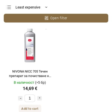
Least expensive
Most expensive
Open filter
Bestsellers
Alphabetically
NIVONA NICC 705 Течен
препарат за почистване на
капучино 500 мл
В наличност
(>5 бр)
14,69 €
Add to cart