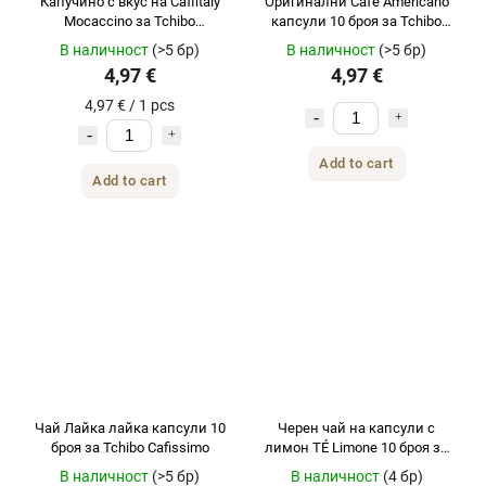
Капучино с вкус на Caffitaly
Оригинални Café Americano
Mocaccino за Tchibo
капсули 10 броя за Tchibo
Cafissimo 10 бр.
Cafissimo
В наличност
(>5 бр)
В наличност
(>5 бр)
4,97 €
4,97 €
4,97 € / 1 pcs
Add to cart
Add to cart
Чай Лайка лайка капсули 10
Черен чай на капсули с
броя за Tchibo Cafissimo
лимон TÉ Limone 10 броя за
Tchibo Cafissimo
В наличност
(>5 бр)
В наличност
(4 бр)