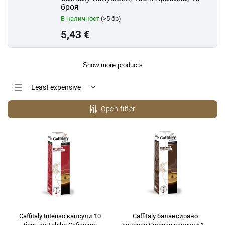
броя
В наличност
(>5 бр)
5,43 €
Show more products
Least expensive
Most expensive
Open filter
Bestsellers
Alphabetically
Caffitaly Intenso капсули 10
Caffitaly балансирано