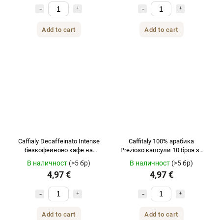
Add to cart
Add to cart
Caffialy Decaffeinato Intense
Caffitaly 100% арабика
безкофеиново кафе на
Prezioso капсули 10 броя за
капсули 10 броя за Tchibo
Tchibo Cafissimo
В наличност
(>5 бр)
В наличност
(>5 бр)
Cafissimo
4,97 €
4,97 €
Add to cart
Add to cart