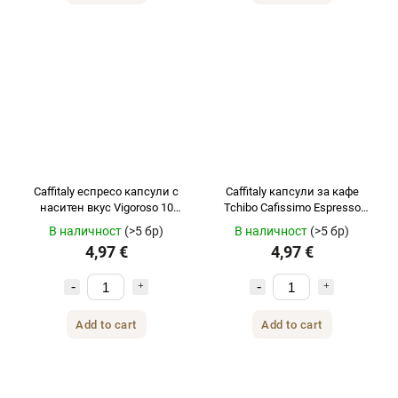
Caffitaly еспресо капсули с
Caffitaly капсули за кафе
наситен вкус Vigoroso 10
Tchibo Cafissimo Espresso
броя за Tchibo Cafissimo
Nocciola с вкус на лешник 10
В наличност
(>5 бр)
В наличност
(>5 бр)
броя за Tchibo Cafissimo
4,97 €
4,97 €
Add to cart
Add to cart