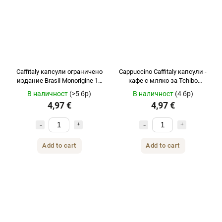
Caffitaly капсули ограничено
Cappuccino Caffitaly капсули -
издание Brasil Monorigine 10
кафе с мляко за Tchibo
броя за Tchibo Cafissimo
Cafissimo и Caffitaly 10бр.
В наличност
(>5 бр)
В наличност
(4 бр)
4,97 €
4,97 €
Add to cart
Add to cart