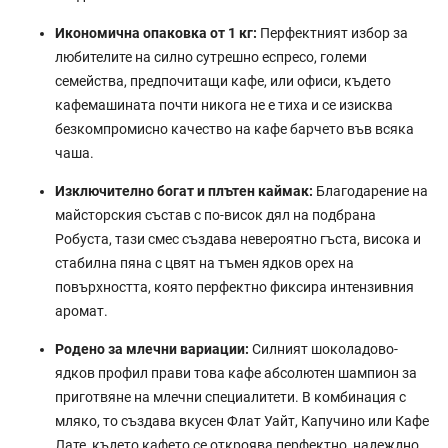
Икономична опаковка от 1 кг:
Перфектният избор за
любителите на силно сутрешно еспресо, големи
семейства, предпочитащи кафе, или офиси, където
кафемашината почти никога не е тиха и се изисква
безкомпромисно качество на кафе барчето във всяка
чаша.
Изключително богат и плътен каймак:
Благодарение на
майсторския състав с по-висок дял на подбрана
Робуста, тази смес създава невероятно гъста, висока и
стабилна пяна с цвят на тъмен ядков орех на
повърхността, която перфектно фиксира интензивния
аромат.
Родено за млечни вариации:
Силният шоколадово-
ядков профил прави това кафе абсолютен шампион за
приготвяне на млечни специалитети. В комбинация с
мляко, то създава вкусен Флат Уайт, Капучино или Кафе
Лате, където кафето се откроява перфектно, надеждно