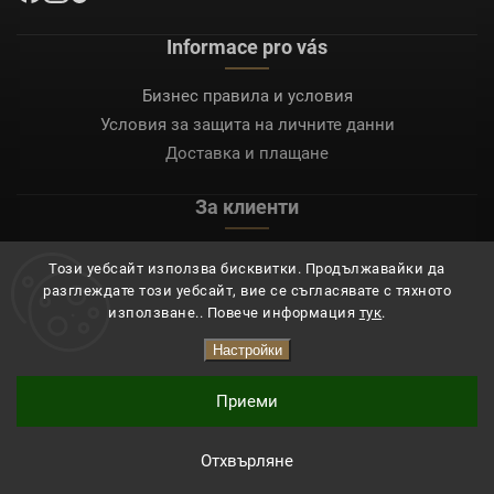
Informace pro vás
Бизнес правила и условия
Условия за защита на личните данни
Доставка и плащане
За клиенти
Моят акаунт
Този уебсайт използва бисквитки. Продължавайки да
Регистрация
разглеждате този уебсайт, вие се съгласявате с тяхното
Вход
използване.. Повече информация
тук
.
Настройки
Copyright 2026
Mocafino.bg
. Всички права запазени.
Приеми
Отхвърляне