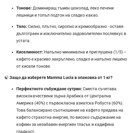
Тонове:
Доминиращ тъмен шоколад, леко печени
лешници и топъл подтон на сладко какао.
Тяло:
Силно, плътно, сиропно и кремообразно - оставя
дълготраен и изключително задоволителен послевкус в
устата.
Киселинност:
Напълно минимална и приглушена (1/5) –
кафето е красиво закръглено, сладко и напълно лишено
от кисели тонове.
🍃
Защо да изберете Mamma Lucia в опаковка от 1 кг?
Перфектното събуждане сутрин:
Сместа съчетава
висококачествени зърна Арабика от Централна
Америка (40%) с първокласна азиатска Робуста (60%).
Това балансирано съотношение на кафето придава на
кафето страхотна енергия, по-високо съдържание на
кофеин за незабавен енергиен тласък и кадифена
гладкост.