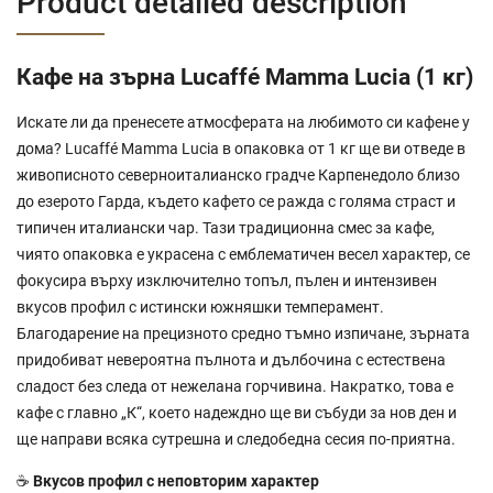
Product detailed description
Кафе на зърна Lucaffé Mamma Lucia (1 кг)
Искате ли да пренесете атмосферата на любимото си кафене у
дома? Lucaffé Mamma Lucia в опаковка от 1 кг ще ви отведе в
живописното северноиталианско градче Карпенедоло близо
до езерото Гарда, където кафето се ражда с голяма страст и
типичен италиански чар. Тази традиционна смес за кафе,
чиято опаковка е украсена с емблематичен весел характер, се
фокусира върху изключително топъл, пълен и интензивен
вкусов профил с истински южняшки темперамент.
Благодарение на прецизното средно тъмно изпичане, зърната
придобиват невероятна пълнота и дълбочина с естествена
сладост без следа от нежелана горчивина. Накратко, това е
кафе с главно „К“, което надеждно ще ви събуди за нов ден и
ще направи всяка сутрешна и следобедна сесия по-приятна.
☕
Вкусов профил с неповторим характер