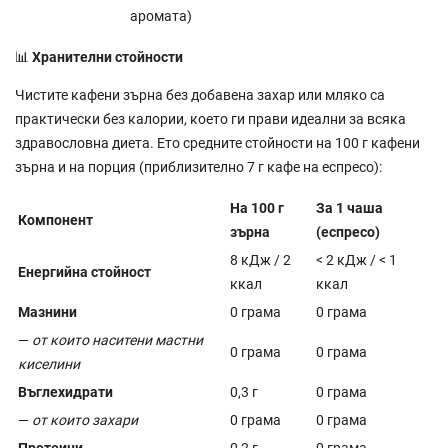
аромата)
📊
Хранителни стойности
Чистите кафени зърна без добавена захар или мляко са
практически без калории, което ги прави идеални за всяка
здравословна диета. Ето средните стойности на 100 г кафени
зърна и на порция (приблизително 7 г кафе на еспресо):
На 100 г
За 1 чаша
Компонент
зърна
(еспресо)
8 кДж / 2
< 2 кДж / < 1
Енергийна стойност
ккал
ккал
Мазнини
0 грама
0 грама
—
от които наситени мастни
0 грама
0 грама
киселини
Въглехидрати
0,3 г
0 грама
—
от които захари
0 грама
0 грама
Протеини
0,2 г
0 грама