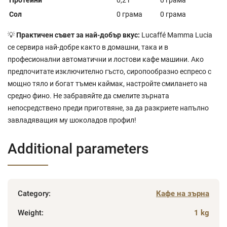
Сол
0 грама
0 грама
💡
Практичен съвет за най-добър вкус:
Lucaffé Mamma Lucia
се сервира най-добре както в домашни, така и в
професионални автоматични и лостови кафе машини. Ако
предпочитате изключително гъсто, сиропообразно еспресо с
мощно тяло и богат тъмен каймак, настройте смилането на
средно фино. Не забравяйте да смелите зърната
непосредствено преди приготвяне, за да разкриете напълно
завладяващия му шоколадов профил!
Additional parameters
Category
:
Кафе на зърна
Weight
:
1 kg