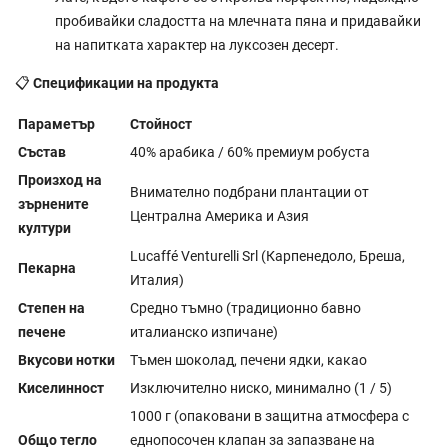
пробивайки сладостта на млечната пяна и придавайки
на напитката характер на луксозен десерт.
📋
Спецификации на продукта
Параметър
Стойност
Състав
40% арабика / 60% премиум робуста
Произход на
Внимателно подбрани плантации от
зърнените
Централна Америка и Азия
култури
Lucaffé Venturelli Srl (Карпенедоло, Бреша,
Пекарна
Италия)
Степен на
Средно тъмно (традиционно бавно
печене
италианско изпичане)
Вкусови нотки
Тъмен шоколад, печени ядки, какао
Киселинност
Изключително ниско, минимално (1 / 5)
1000 г (опаковани в защитна атмосфера с
Общо тегло
еднопосочен клапан за запазване на