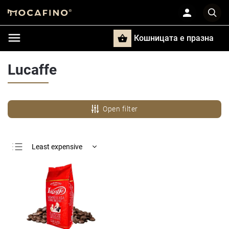
Кошницата e празна
Търси
Lucaffe
Open filter
Least expensive
Most expensive
Bestsellers
Alphabetically