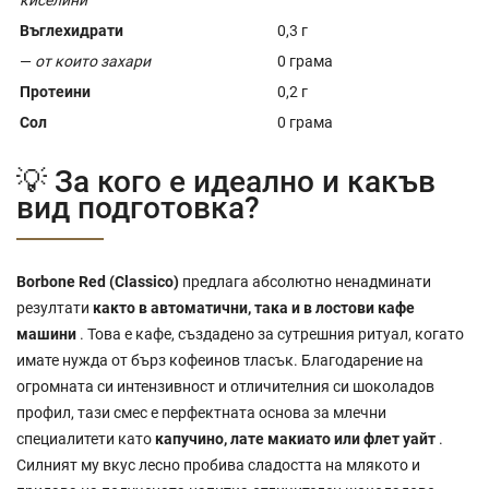
Въглехидрати
0,3 г
—
от които захари
0 грама
Протеини
0,2 г
Сол
0 грама
💡 За кого е идеално и какъв
вид подготовка?
Borbone Red (Classico)
предлага абсолютно ненадминати
резултати
както в автоматични, така и в лостови кафе
машини
. Това е кафе, създадено за сутрешния ритуал, когато
имате нужда от бърз кофеинов тласък. Благодарение на
огромната си интензивност и отличителния си шоколадов
профил, тази смес е перфектната основа за млечни
специалитети като
капучино, лате макиато или флет уайт
.
Силният му вкус лесно пробива сладостта на млякото и