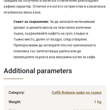
придава на получената напитка отличителен шоколадово-
кафеен характер. Отлично е и когато се приготви в класическа
италианска мока кана.
Съвет за съхранение:
За да запазите интензивния
аромат и ценните масла на тези силно изпечени
зърна, съхранявайте кафето на сухо, хладно и
тъмно място, далеч от въздух, след отваряне.
Препоръчваме да затворите плътно оригиналната
опаковка със запечатваща щипка или да
прехвърлите зърната във вакуумна кутия за кафе.
Additional parameters
Category
:
Caffé Borbone кафе на зърна
Weight
:
1 kg