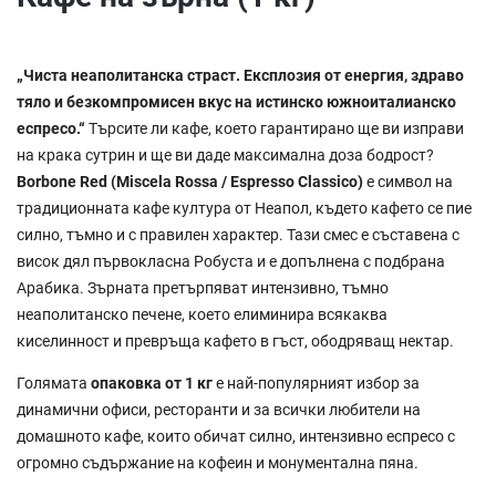
„Чиста неаполитанска страст. Експлозия от енергия, здраво
тяло и безкомпромисен вкус на истинско южноиталианско
еспресо.“
Търсите ли кафе, което гарантирано ще ви изправи
на крака сутрин и ще ви даде максимална доза бодрост?
Borbone Red (Miscela Rossa / Espresso Classico)
е символ на
традиционната кафе култура от Неапол, където кафето се пие
силно, тъмно и с правилен характер. Тази смес е съставена с
висок дял първокласна Робуста и е допълнена с подбрана
Арабика. Зърната претърпяват интензивно, тъмно
неаполитанско печене, което елиминира всякаква
киселинност и превръща кафето в гъст, ободряващ нектар.
Голямата
опаковка от 1 кг
е най-популярният избор за
динамични офиси, ресторанти и за всички любители на
домашното кафе, които обичат силно, интензивно еспресо с
огромно съдържание на кофеин и монументална пяна.