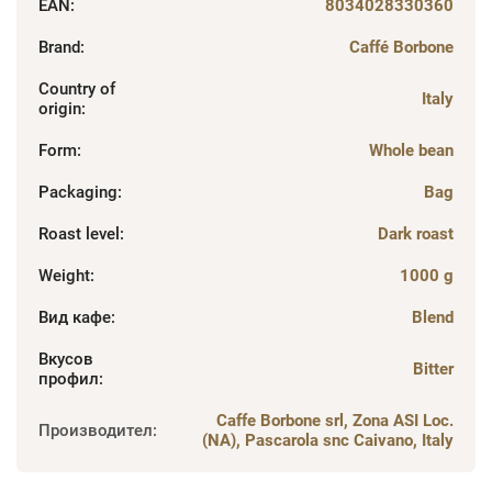
EAN
:
8034028330360
Brand
:
Caffé Borbone
Country of
Italy
origin
:
Form
:
Whole bean
Packaging
:
Bag
Roast level
:
Dark roast
Weight
:
1000 g
Вид кафе
:
Blend
Вкусов
Bitter
профил
:
Caffe Borbone srl, Zona ASI Loc.
Производител
:
(NA), Pascarola snc Caivano, Italy