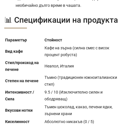
необичайно дълго време в чашата.
📊 Спецификации на продукта
Параметър
Стойност
Кафе на зърна (силна смес с висок
Вид кафе
процент робуста)
Стил/произход на
Неапол, Италия
печене
Тъмно (традиционен южноиталиански
Степен на печене
стил)
Интензивност /
9.5 / 10 (Изключително силен и
Сила
ободряващ)
Тъмен шоколад, какао, печени ядки,
Вкусови нотки
зърнени храни
Киселинност
Абсолютно никакъв (0 / 5)