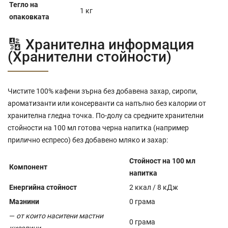
Тегло на
1 кг
опаковката
🔢 Хранителна информация
(Хранителни стойности)
Чистите 100% кафени зърна без добавена захар, сиропи,
ароматизанти или консерванти са напълно без калории от
хранителна гледна точка. По-долу са средните хранителни
стойности на 100 мл готова черна напитка (например
прилично еспресо) без добавено мляко и захар:
Стойност на 100 мл
Компонент
напитка
Енергийна стойност
2 ккал / 8 кДж
Мазнини
0 грама
—
от които наситени мастни
0 грама
киселини