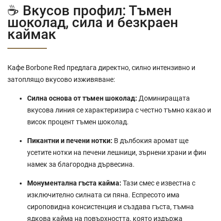
☕ Вкусов профил: Тъмен
шоколад, сила и безкраен
каймак
Кафе Borbone Red предлага директно, силно интензивно и
затоплящо вкусово изживяване:
Силна основа от тъмен шоколад:
Доминиращата
вкусова линия се характеризира с честно тъмно какао и
висок процент тъмен шоколад.
Пикантни и печени нотки:
В дълбокия аромат ще
усетите нотки на печени лешници, зърнени храни и фин
намек за благородна дървесина.
Монументална гъста кайма:
Тази смес е известна с
изключително силната си пяна. Еспресото има
сироповидна консистенция и създава гъста, тъмна
ядкова кайма на повърхността, която издържа