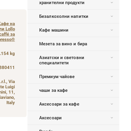
хранителни продукти
Безалкохолни напитки
Кафе на
и Lollo
Кафе машини
caffé за
presso®
Мезета за вино и бира
.154 kg
Азиатски и световни
специалитети
880411
Премиум чайове
.r.l., Via
te Luigi
чаши за кафе
ini, 11,
aviano,
Italy
Аксесоари за кафе
Аксесоари