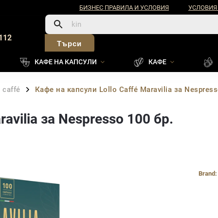
БИЗНЕС ПРАВИЛА И УСЛОВИЯ
УСЛОВИЯ
112
Търси
КАФЕ НА КАПСУЛИ
КАФЕ
 caffé
Кафе на капсули Lollo Caffé Maravilia за Nespress
/
ravilia за Nespresso 100 бр.
Brand