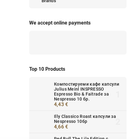
Brands
We accept online payments
Top 10 Products
Компостируеми кафе капсули
Julius Meinl INSPRESSO
Espresso Bio & Faitrade за
Nespresso 10 бр.
4,43 €
Illy Classico Roast капсули за
Nespresso 10бр
4,66 €
Red Bull The Lila Edition с