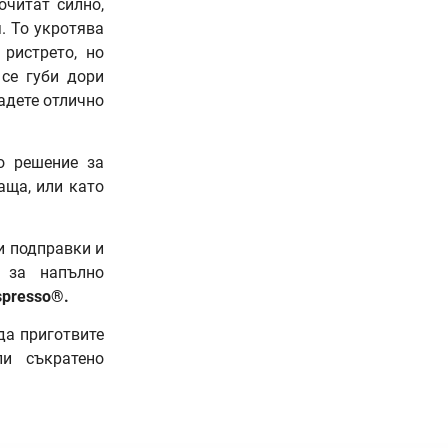
очитат силно,
. То укротява
ристрето, но
 се губи дори
адете отлично
о решение за
аща, или като
и подправки и
 за напълно
presso®.
а приготвите
ли съкратено