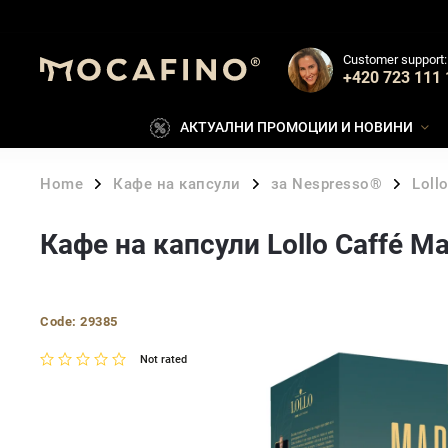
Customer support:
+420 723 111 
АКТУАЛНИ ПРОМОЦИИ И НОВИНИ
Home
Кафе на капсули
за Nespresso®
Lollo
/
/
/
Кафе на капсули Lollo Caffé Ma
Code:
29385
Not rated