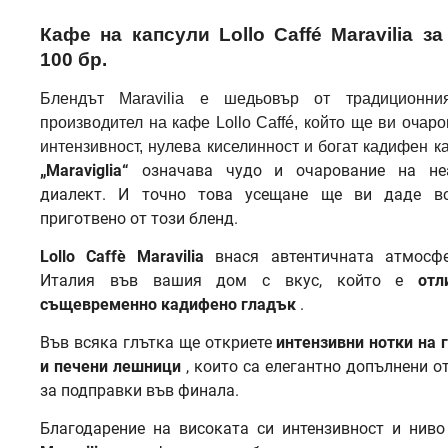
Кафе на капсули Lollo Caffé Maravilia з
100 бр.
Блендът Maravilia е шедьовър от традиционни
производител на кафе Lollo Caffé, който ще ви очаро
интензивност, нулева киселинност и богат кадифен к
„Maraviglia“
означава чудо и очарование на неа
диалект. И точно това усещане ще ви даде вс
приготвено от този бленд.
Lollo Caffè Maravilia
внася автентичната атмосф
Италия във вашия дом с вкус, който е
отл
същевременно кадифено гладък
.
Във всяка глътка ще откриете
интензивни нотки на 
и печени лешници
, които са елегантно допълнени о
за подправки във финала.
Благодарение на високата си интензивност и ниво