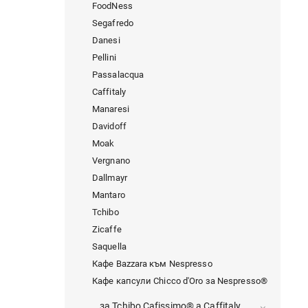
FoodNess
Segafredo
Danesi
Pellini
Passalacqua
Caffitaly
Manaresi
Davidoff
Moak
Vergnano
Dallmayr
Mantaro
Tchibo
Zicaffe
Saquella
Кафе Bazzara към Nespresso
Кафе капсули Chicco d'Oro за Nespresso®
за Tchibo Cafissimo® a Caffitaly