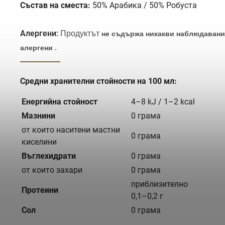
Състав на сместа:
50% Арабика / 50% Робуста
Алергени:
Продуктът
не съдържа никакви наблюдавани
.
алергени
Средни хранителни стойности на 100 мл:
Енергийна стойност
4–8 kJ / 1–2 kcal
Мазнини
0 грама
от които наситени мастни
0 грама
киселини
Въглехидрати
0 грама
от които захари
0 грама
приблизително
Протеини
0,1–0,2 г
Сол
0 грама