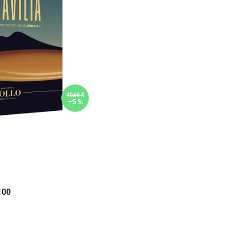
40,68 €
–5 %
100