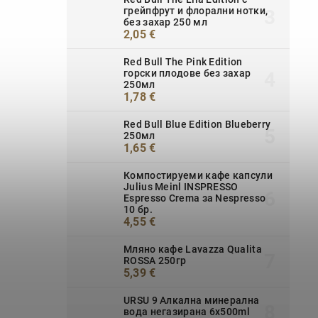
грейпфрут и флорални нотки,
без захар 250 мл
2,05 €
Red Bull The Pink Edition
горски плодове без захар
250мл
1,78 €
Red Bull Blue Edition Blueberry
250мл
1,65 €
Компостируеми кафе капсули
Julius Meinl INSPRESSO
Espresso Crema за Nespresso
10 бр.
4,55 €
Мляно кафе Lavazza Qualita
ROSSA 250гр
5,39 €
URSU 9 Алкална минерална
вода негазирана 6x500ml