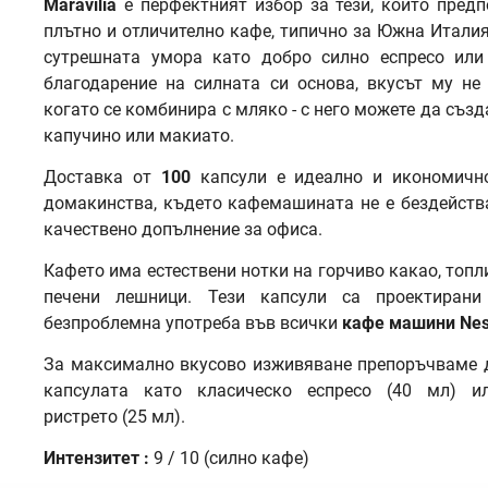
Maravilia
е перфектният избор за тези, които предп
плътно и отличително кафе, типично за Южна Италия
сутрешната умора като добро силно еспресо или 
благодарение на силната си основа, вкусът му не
когато се комбинира с мляко - с него можете да създ
капучино или макиато.
Доставка от
100
капсули е идеално и икономичн
домакинства, където кафемашината не е бездейств
качествено допълнение за офиса.
Кафето има естествени нотки на горчиво какао, топл
печени лешници. Тези капсули са проектирани
безпроблемна употреба във всички
кафе машини Nes
За максимално вкусово изживяване препоръчваме д
капсулата като класическо еспресо (40 мл) и
ристрето (25 мл).
Интензитет
:
9 / 10 (силно кафе)