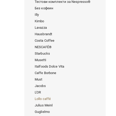
Тестови комплекти за Nespresso®
Без кофеин
Illy
Kimbo
Lavazza
Hausbrandt
Costa Coffee
NESCAFÉ®
Starbucks
Musetti
Italfoods Dolce Vita
Caffe Borbone
Must
Jacobs
L'OR
Lollo caffé
Julius Meinl
Guglielmo