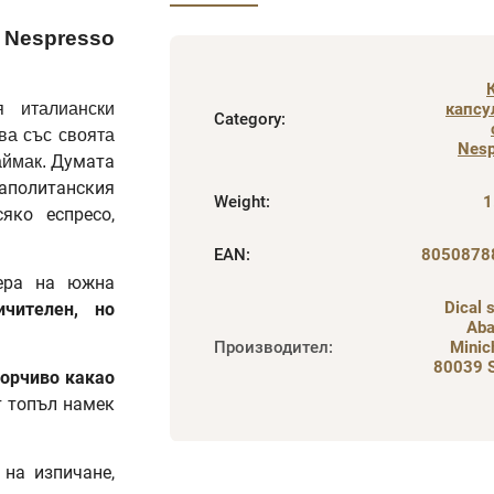
а Nespresso
я италиански
капсул
Category
:
ва със своята
Nes
Думата
аймак.
политанския
Weight
:
1
яко еспресо,
EAN
:
8050878
ера на южна
Dical s
ичителен, но
Aba
Производител
:
Minich
80039 S
горчиво какао
т топъл намек
 на изпичане,