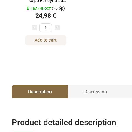
кафе капсули за
NESPRESSO® 100 броя
В наличност
(>5 бр)
24,98 €
Add to cart
Description
Discussion
Product detailed description