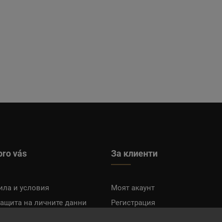
pro vás
За клиенти
ила и условия
Моят акаунт
защита на личните данни
Регистрация
плащане
Вход