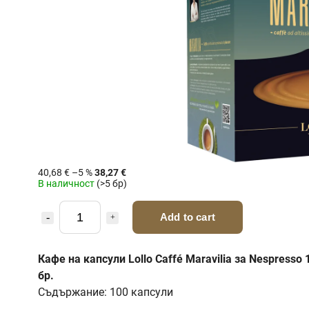
40,68 €
–5 %
38,27 €
В наличност
(>5 бр)
Add to cart
Кафе на капсули Lollo Caffé Maravilia за Nespresso 
бр.
Съдържание: 100 капсули