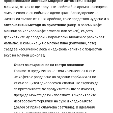
професионални лостови и модерни автоматични кафе
машини
, от които ще получите необичайно ароматно еспресо
с мек и еластичен каймак с ядков цвят. Благодарение на
чистия си състав от 100% Арабика, то се представя чудесно и в
алтернативни методи на приготвяне
(напр. в големи кафе
машини за капково кафе в хотели или офиси), където
деликатните му плодови и карамелени нюанси се разкриват
напълно. В комбинация с млечна пяна (капучино, лате)
създава необичайно лека и кадифена напитка с подчертан
вкус на млечен шоколад.
Съвет за съхранение на гастро опаковки:
Голямото предимство на този комплект от 6 кг е,
че кафето е разделено на отделни торбички от по 1
кг със защитен еднопосочен клапан. Не е нужно да
се притеснявате, че продуктите ви ще се износят,
преди да можете да ги използвате. Съхранявайте
неотворените торбички на сухо и хладно място
(далеч от пряка слънчева светлина). В идеалния