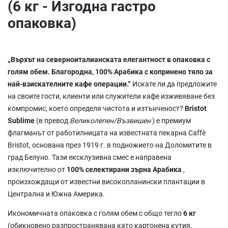
(6 кг - Изгодна гастро
опаковка)
„Върхът на северноиталианската елегантност в опаковка с
голям обем. Благородна, 100% Арабика с копринено тяло за
най-взискателните кафе операции.“
Искате ли да предложите
на своите гости, клиенти или служители кафе изживяване без
компромис, което определя чистота и изтънченост?
Bristot
Sublime
(в превод
Великолепен/Възвишен
) е премиум
флагманът от работилницата на известната пекарна Caffè
Bristot, основана през 1919 г. в подножието на Доломитите в
град Белуно. Тази ексклузивна смес е направена
изключително от
100% селектирани зърна Арабика
,
произхождащи от известни високопланински плантации в
Централна и Южна Америка.
Икономичната опаковка с голям обем с общо тегло
6 кг
(обикновено разпространявана като картонена кутия,