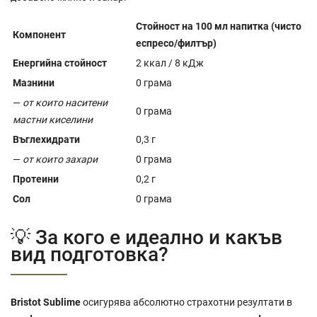
Стойност на 100 мл напитка (чисто
Компонент
еспресо/филтър)
Енергийна стойност
2 ккал / 8 кДж
Мазнини
0 грама
—
от които наситени
0 грама
мастни киселини
Въглехидрати
0,3 г
—
от които захари
0 грама
Протеини
0,2 г
Сол
0 грама
💡 За кого е идеално и какъв
вид подготовка?
Bristot Sublime
осигурява абсолютно страхотни резултати в