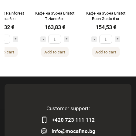
tot Rainforest
Кафе на зърна Bristot
Кафе на зърна Bristot
ърна 6 кг
Tiziano 6 кг
Buon Gusto 6 кг
8,32 €
163,83 €
154,53 €
 to cart
Add to cart
Add to cart
Customer support:
+420 723 111 112
info@mocafino.bg