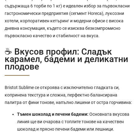
съдържаща 6 торби по 1 кг) е идеален избор за първокласни
гастрономически предприятия (сегмент Horeca), луксозни
хотели, корпоративен кетъринг и модерни офиси с висока
дневна консумация, където се изисква безкомпромисно
първокласно качество и стабилност на вкуса.
☕ Вкусов профил: Сладък
карамел, бадеми и деликатни
плодове
Bristot Sublime се откроява с изключително гладката си,
копринена текстура и сложна, перфектно балансирана
палитра от фини тонове, напълно лишени от остра горчивина:
Тъмен шоколад и печени бадеми:
Основната вкусова
линия ще ви очарова с топлите тонове на качествен
шоколад и прясно печени бадеми или лешници.