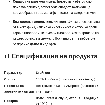
Сладост на карамел и мед:
Тялото на кафето ясно
показва приятна, естествена сладост, напомняща
кремообразен карамел и фин полъх на флорален мед.
Благородна плодова киселинност:
Финалът се допълва
от много фина, изискана киселинност с нотки на зрели
горски плодове и цитрусови плодове, която придава на
кафето сочност и свежест. Послевкусът на небцето е
безкрайно дълъг и кадифен.
📊 Спецификации на продукта
Параметър
Стойност
Състав
100% Арабика (премиум селект бленд)
Произход на
Централна и Южна Америка (планински
зърнените култури
плантации)
Caffè Bristot (Белуно, Италия – традиция
Пекарна
от 1919 г.)