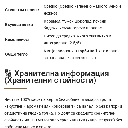
Средно (Средно изпечено – много меко и
Степен на печене
нежно)
Карамел, тъмен шоколад, печени
Вкусови нотки
бадеми, нежни горски плодове
Ниско до средно, много елегантно и
Киселинност
интегрирано (2.5/5)
6 кг (опаковани в торби по 1 кг с клапан
Общо тегло
за запазване на свежестта)
🔢 Хранителна информация
(Хранителни стойности)
Чистите 100% кафе на зърна без добавена захар, сиропи,
изкуствени аромати или консерванти са напълно без калории
от диетична гледна точка. По-долу са средните хранителни
стойности на 100 мл готова черна напитка (напр. еспресо) без
добавено мляко и захар: