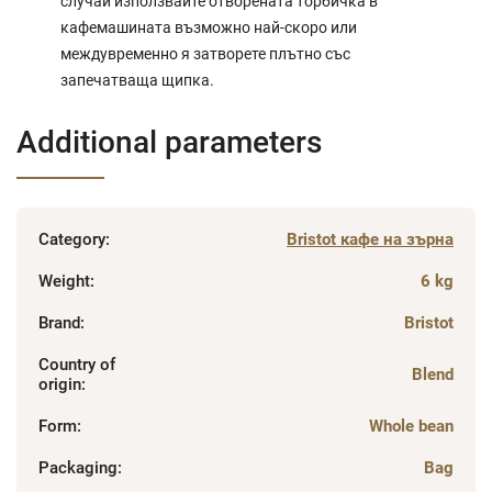
случай използвайте отворената торбичка в
кафемашината възможно най-скоро или
междувременно я затворете плътно със
запечатваща щипка.
Additional parameters
Category
:
Bristot кафе на зърна
Weight
:
6 kg
Brand
:
Bristot
Country of
Blend
origin
:
Form
:
Whole bean
Packaging
:
Bag