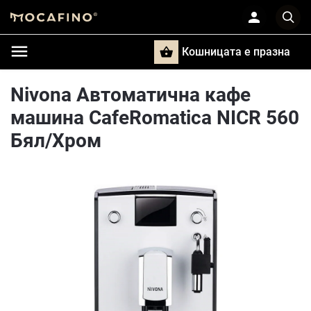
Кошницата e празна
Търси
Nivona Автоматична кафе
машина CafeRomatica NICR 560
Бял/Хром