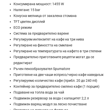
Консумирана мощност: 1455 W
Налягане: 15 bar
Конусна мелница от закалена стомана
TFT цветен дисплей
ECO режим
Система за предварително варене
Регулируем интензитет на кафе на три нива
Регулиране на фиността на смилане
Регулиране на температурата на кафето в три степени
Предварително приготвените рецепти могат да се
редактират
Ръчен пенообразувател Spumatore
Приготвяне на две чаши еспресо/черно кафе наведнъж
Регулируемо количество кафе (прибл. 20 до 240 ml)
Контейнер за предварително смляно кафе (1 порция)
Подаване на топла вода за чай
Подвижен резервоар за вода с капацитет 2,2 л
Подвижен варящ модул за лесно почистване
Проверка на смяната на филтъра