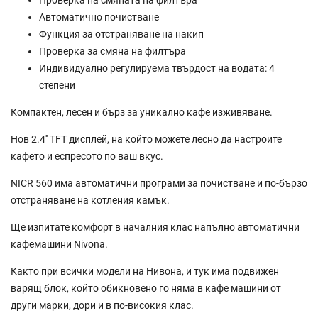
Автоматично почистване
Функция за отстраняване на накип
Проверка за смяна на филтъра
Индивидуално регулируема твърдост на водата: 4
степени
Компактен, лесен и бърз за уникално кафе изживяване.
Нов 2.4'' TFT дисплей, на който можете лесно да настроите
кафето и еспресото по ваш вкус.
NICR 560 има автоматични програми за почистване и по-бързо
отстраняване на котления камък.
Ще изпитате комфорт в началния клас напълно автоматични
кафемашини Nivona.
Както при всички модели на Нивона, и тук има подвижен
варящ блок, който обикновено го няма в кафе машини от
други марки, дори и в по-високия клас.