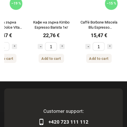
–19 %
–15 %
 на зърна
Кафе на зърна Kimbo
Caffé Borbone Miscela
ds Dolce Vita
Espresso Barista 1кг
Blu Espresso
CREMA 1кг
CLASSICO кафе на
5,47 €
22,76 €
15,47 €
зърна 1 кг
 to cart
Add to cart
Add to cart
Customer support:
+420 723 111 112