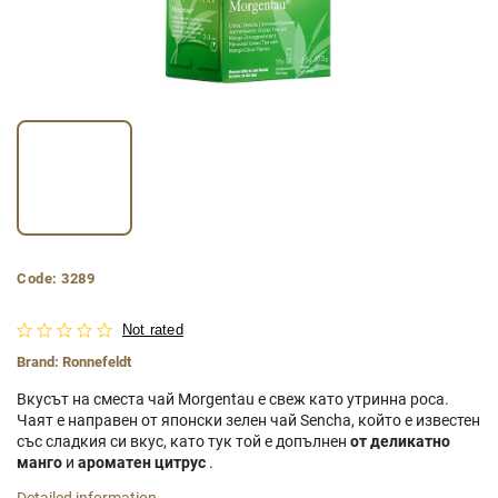
Code:
3289
Not rated
Brand:
Ronnefeldt
Вкусът на сместа чай Morgentau е свеж като утринна роса.
Чаят е направен от японски зелен чай Sencha, който е известен
със сладкия си вкус, като тук той е допълнен
от деликатно
манго
и
ароматен цитрус
.
Detailed information