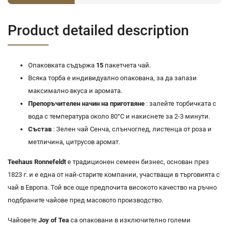
Product detailed description
Опаковката съдържа
15
пакетчета чай.
Всяка торба е индивидуално опакована, за да запази
максимално вкуса и аромата.
Препоръчителен начин на приготвяне
: залейте торбичката с
вода с температура около 80°C и накиснете за 2-3 минути.
Състав
: Зелен чай Сенча, слънчоглед, листенца от роза и
метличина, цитрусов аромат.
Teehaus Ronnefeldt
е традиционен семеен бизнес, основан през
1823 г. и е една от най-старите компании, участващи в търговията с
чай в Европа. Той все още предпочита високото качество на ръчно
подбраните чайове пред масовото производство.
Чайовете
Joy of Tea
са опаковани в изключително големи