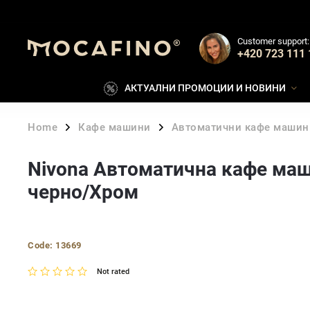
Customer support:
+420 723 111 
АКТУАЛНИ ПРОМОЦИИ И НОВИНИ
Home
Кафе машини
Автоматични кафе машин
/
/
Nivona Автоматична кафе маш
черно/Хром
Code:
13669
Not rated