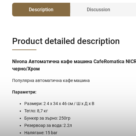
Description
Discussion
Product detailed description
Nivona Автоматична кафе машина CafeRomatica NIC
черно/Хром
Популярна автоматична кафе машина
Параметри:
Размери:
2
4 x 34 x 46 см / Ш x Д x В
Тегло: 8,7 кг
Бункер за зърно: 250гр
Резервоар за вода: 2.2л
Налягане: 15 bar