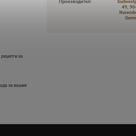
Производител
:
Sudwest
49, 9
Nuremb
Germ
 рецепти за
вода за вашия