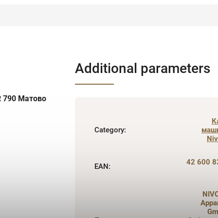
Additional parameters
R 790 Матово
К
Category
:
маш
Ni
42 600 8
EAN
:
NIV
Appa
Gm