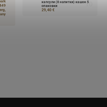
park
капсули (8 напитки) кашон 5
0449
опаковки
erg,
29,40 €
any