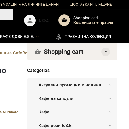
 ЗА ЗАЩИТА НА ЛИЧНИТЕ ДАННИ
ДОСТАВКА И ПЛАЩАНЕ
Shopping cart
Вход
Кошницата e празна
КАФЕ ДОЗИ E.S.E.
ПРАЗНИЧНА КОЛЕКЦИЯ
Shopping cart
ашина CafeRomatica NICR 790 Матово черно/Хром
во
Categories
Актуални промоции и новини
Кафе на капсули
Кафе
A Nürnberg
Кафе дози E.S.E.