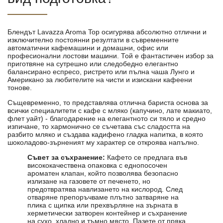
Блендът Lavazza Aroma Top осигурява абсолютно отлични и
изключително постоянни резултати в съвременните
автоматични кафемашини и домашни, офис или
професионални лостови машини. Той е фантастичен избор за
приготвяне на сутрешно или следобедно елегантно
балансирано еспресо, ристрето или пълна чаша Лунго и
Американо за любителите на чисти и изискани кафеени
тонове.
Същевременно, то представлява отлична бариста основа за
всички специалитети с кафе с мляко (капучино, лате макиато,
флет уайт) - благодарение на елегантното си тяло и средно
изпичане, то хармонично се съчетава със сладостта на
разбито мляко и създава кадифено гладка напитка, в която
шоколадово-зърненият му характер се откроява напълно.
Съвет за съхранение:
Кафето се предлага във
висококачествена опаковка с еднопосочен
ароматен клапан, който позволява безопасно
излизане на газовете от печенето, но
предотвратява навлизането на кислород. След
отваряне препоръчваме плътно затваряне на
плика с щипка или прехвърляне на зърната в
херметически затворен контейнер и съхранение
на сухо, хладно и тъмно място. Пазете от пряка