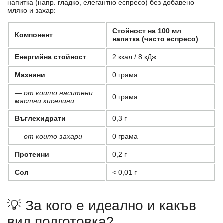
напитка (напр. гладко, елегантно еспресо) без добавено
мляко и захар:
Стойност на 100 мл
Компонент
напитка (чисто еспресо)
Енергийна стойност
2 ккал / 8 кДж
Мазнини
0 грама
— от които наситени
0 грама
мастни киселини
Въглехидрати
0,3 г
— от които захари
0 грама
Протеини
0,2 г
Сол
< 0,01 г
💡 За кого е идеално и какъв
вид подготовка?