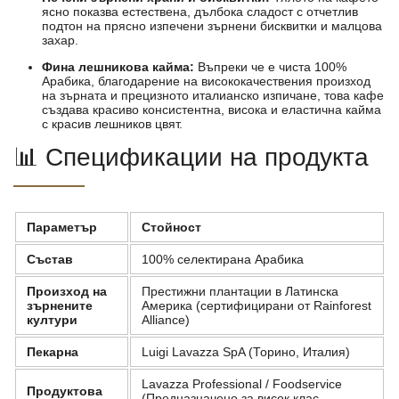
ясно показва естествена, дълбока сладост с отчетлив
подтон на прясно изпечени зърнени бисквитки и малцова
захар.
Фина лешникова кайма:
Въпреки че е чиста 100%
Арабика, благодарение на висококачествения произход
на зърната и прецизното италианско изпичане, това кафе
създава красиво консистентна, висока и еластична кайма
с красив лешников цвят.
📊 Спецификации на продукта
Параметър
Стойност
Състав
100% селектирана Арабика
Произход на
Престижни плантации в Латинска
зърнените
Америка (сертифицирани от Rainforest
култури
Alliance)
Пекарна
Luigi Lavazza SpA (Торино, Италия)
Lavazza Professional / Foodservice
Продуктова
(Предназначено за висок клас