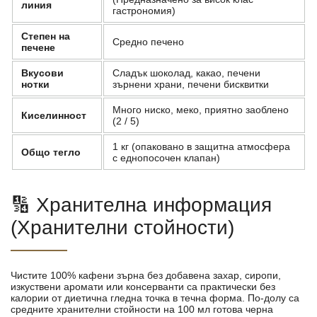
линия
гастрономия)
Степен на
Средно печено
печене
Вкусови
Сладък шоколад, какао, печени
нотки
зърнени храни, печени бисквитки
Много ниско, меко, приятно заоблено
Киселинност
(2 / 5)
1 кг (опаковано в защитна атмосфера
Общо тегло
с еднопосочен клапан)
🔢 Хранителна информация
(Хранителни стойности)
Чистите 100% кафени зърна без добавена захар, сиропи,
изкуствени аромати или консерванти са практически без
калории от диетична гледна точка в течна форма. По-долу са
средните хранителни стойности на 100 мл готова черна