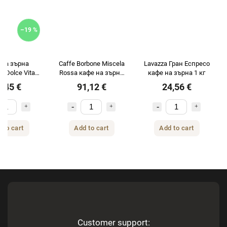
–19 %
 на зърна
Caffe Borbone Miscela
Lavazza Гран Еспресо
ds Dolce Vita
Rossa кафе на зърна
кафе на зърна 1 кг
CREMA 1кг
6х1кг
5,45 €
91,12 €
24,56 €
 to cart
Add to cart
Add to cart
Customer support: