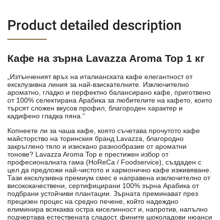
Product detailed description
Кафе на зърна Lavazza Aroma Top 1 кг
„Изтънченият връх на италианската кафе елегантност от
ексклузивна линия за най-взискателните. Изключително
ароматно, гладко и перфектно балансирано кафе, приготвено
от 100% селектирана Арабика за любителите на кафето, които
търсят сложен вкусов профил, благороден характер и
кадифено гладка пяна.“
Копнеете ли за чаша кафе, която съчетава прочутото кафе
майсторство на торинския бранд Lavazza, благородно
закръглено тяло и изискано разнообразие от ароматни
тонове? Lavazza Aroma Top е престижен избор от
професионалната гама (HoReCa / Foodservice), създаден с
цел да предложи най-чистото и хармонично кафе изживяване.
Тази ексклузивна премиум смес е направена изключително от
висококачествени, сертифицирани 100% зърна Арабика от
подбрани устойчиви плантации. Зърната преминават през
прецизен процес на средно печене, който надеждно
елиминира всякаква остра киселинност и, напротив, напълно
подчертава естествената сладост, фините шоколадови нюанси