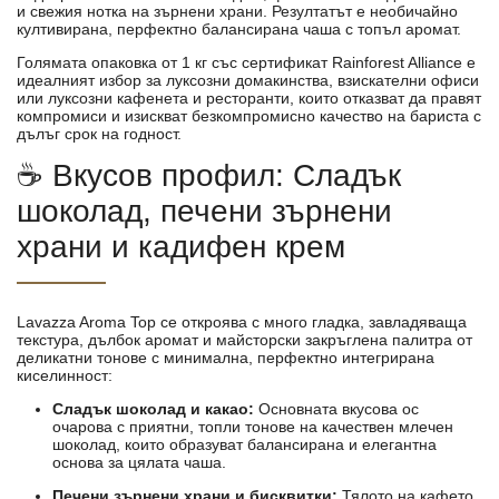
и свежия нотка на зърнени храни. Резултатът е необичайно
култивирана, перфектно балансирана чаша с топъл аромат.
Голямата опаковка от 1 кг със сертификат Rainforest Alliance е
идеалният избор за луксозни домакинства, взискателни офиси
или луксозни кафенета и ресторанти, които отказват да правят
компромиси и изискват безкомпромисно качество на бариста с
дълъг срок на годност.
☕ Вкусов профил: Сладък
шоколад, печени зърнени
храни и кадифен крем
Lavazza Aroma Top се откроява с много гладка, завладяваща
текстура, дълбок аромат и майсторски закръглена палитра от
деликатни тонове с минимална, перфектно интегрирана
киселинност:
Сладък шоколад и какао:
Основната вкусова ос
очарова с приятни, топли тонове на качествен млечен
шоколад, които образуват балансирана и елегантна
основа за цялата чаша.
Печени зърнени храни и бисквитки:
Тялото на кафето