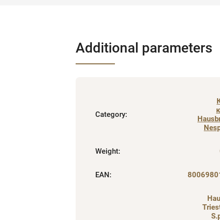
Additional parameters
Category
:
Hausbr
Nes
Weight
:
EAN
:
8006980
Hau
Trie
S.