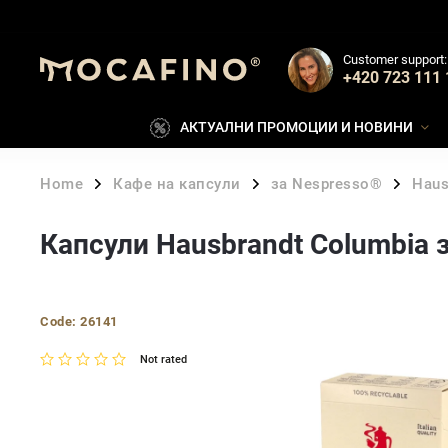
Customer support:
+420 723 111 
АКТУАЛНИ ПРОМОЦИИ И НОВИНИ
Home
Кафе на капсули
за Nespresso®
Haus
/
/
/
Капсули Hausbrandt Columbia з
Code:
26141
Not rated