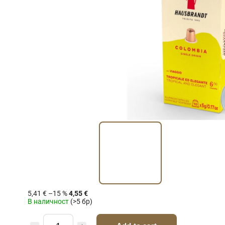
5,41 €
–15 %
4,55 €
В наличност
(>5 бр)