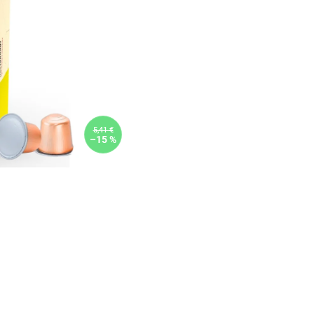
5,41 €
–15 %