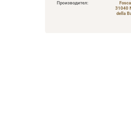
Производител
:
Foscar
31040 
della B