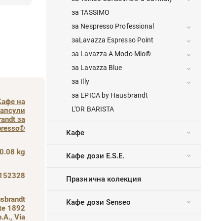
за TASSIMO
за Nespresso Professional
заLavazza Espresso Point
за Lavazza A Modo Mio®
за Lavazza Blue
за Illy
за EPICA by Hausbrandt
Кафе на
L'OR BARISTA
капсули
andt за
presso®
Кафе
0.08 kg
Кафе дози E.S.E.
152328
Празнична колекция
sbrandt
Кафе дози Senseo
ste 1892
p.A., Via