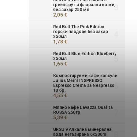
грейпфрут и флорални нотки,
без захар 250 мл
2,05 €
Red Bull The Pink Edition
горски плодове без захар
250мл
1,78 €
Red Bull Blue Edition Blueberry
250мл
1,65 €
Компостируеми кафе капсули
Julius Meinl INSPRESSO
Espresso Crema за Nespresso
10 бр.
4,55 €
Мляно кафе Lavazza Qualita
ROSSA 250гр
5,39 €
URSU 9 Алкална минерална
вода негазирана 6x500ml