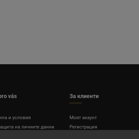
pro vás
За клиенти
ила и условия
Моят акаунт
защита на личните данни
Регистрация
плащане
Вход