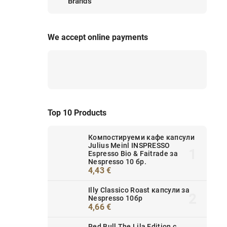
Brands
We accept online payments
Top 10 Products
Компостируеми кафе капсули
Julius Meinl INSPRESSO
Espresso Bio & Faitrade за
Nespresso 10 бр.
4,43 €
Illy Classico Roast капсули за
Nespresso 10бр
4,66 €
Red Bull The Lila Edition с