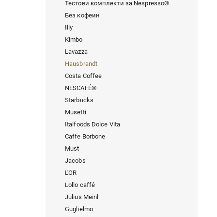
Тестови комплекти за Nespresso®
Без кофеин
Illy
Kimbo
Lavazza
Hausbrandt
Costa Coffee
NESCAFÉ®
Starbucks
Musetti
Italfoods Dolce Vita
Caffe Borbone
Must
Jacobs
L'OR
Lollo caffé
Julius Meinl
Guglielmo