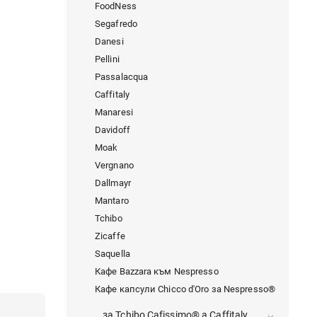
FoodNess
Segafredo
Danesi
Pellini
Passalacqua
Caffitaly
Manaresi
Davidoff
Moak
Vergnano
Dallmayr
Mantaro
Tchibo
Zicaffe
Saquella
Кафе Bazzara към Nespresso
Кафе капсули Chicco d'Oro за Nespresso®
за Tchibo Cafissimo® a Caffitaly