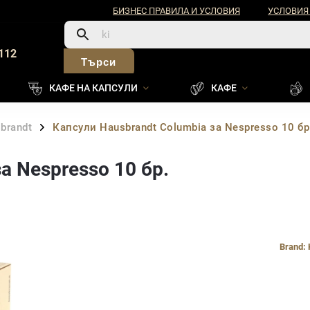
БИЗНЕС ПРАВИЛА И УСЛОВИЯ
УСЛОВИЯ
112
Търси
КАФЕ НА КАПСУЛИ
КАФЕ
brandt
Капсули Hausbrandt Columbia за Nespresso 10 бр
/
а Nespresso 10 бр.
Brand: