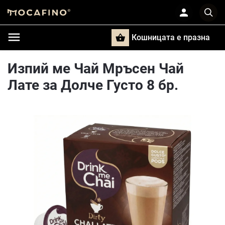
Кошницата e празна
Търси
Изпий ме Чай Мръсен Чай
Лате за Долче Густо 8 бр.