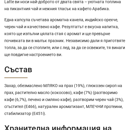
Latte ви носи най-доброто от двата свята – уютната топлина
на пикантния чай и нежния тласък на кафето Арабика.
Една капсула съчетава ароматна канела, индийско орехче,
черен чай и качествено кафе. Резултатът е вкусна напитка,
която ще изпълни цялата стая с аромат и ще превърне
почивката ви в малък празник. Независимо дали я приготвяте
топла, за да се стоплите, или с лед, за да се освежите, тя винаги
ще повдигне настроението ви.
Състав
Захар, обезмаслено МЛЯКО на прах (19%), глюкозен сироп на
прах, растително масло (кокосово), кафе (7%) (разтворимо
кафе (6,7%), печено и смляно кафе), разтворим черен чай (3%),
сгъстител (E466), натурален ароматизант, МЛЕЧНИ протеини,
стабилизатор (E451i).
Хранителна информация на