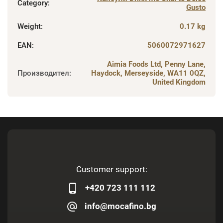
Category
:
Gusto
Weight
:
0.17 kg
EAN
:
5060072971627
Aimia Foods Ltd, Penny Lane,
Производител
:
Haydock, Merseyside, WA11 0QZ,
United Kingdom
Customer support:
+420 723 111 112
info@mocafino.bg