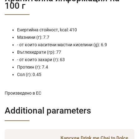
100 г
Енергийна стойност, kcal: 410
Мазнини (г): 7.7
- от които наситени мастни киселини (g): 6.9
Въглехидрати (гр): 77
- от които захари (г): 63
Протеин (г): 7.4
Сол (г): 0.45
Произведено в ЕС
Additional parameters
Капсули Drink me Chai to Dolce