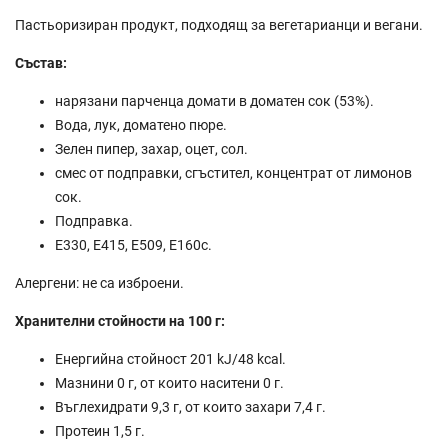
Пастьоризиран продукт, подходящ за вегетарианци и вегани.
Състав:
нарязани парченца домати в доматен сок (53%).
Вода,
лук,
доматено пюре.
Зелен пипер,
захар,
оцет,
сол.
смес от подправки,
сгъстител,
концентрат от лимонов
сок.
Подправка.
Е330, Е415, Е509, Е160с.
Алергени: не са изброени.
Хранителни стойности на 100 г:
Енергийна стойност 201 kJ/48 kcal.
Мазнини 0 г, от които наситени 0 г.
Въглехидрати 9,3 г, от които захари 7,4 г.
Протеин 1,5 г.