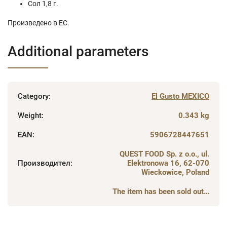
Сол 1,8 г.
Произведено в ЕС.
Additional parameters
Category
:
El Gusto MEXICO
Weight
:
0.343 kg
EAN
:
5906728447651
QUEST FOOD Sp. z o.o., ul.
Производител
:
Elektronowa 16, 62-070
Wieckowice, Poland
The item has been sold out…