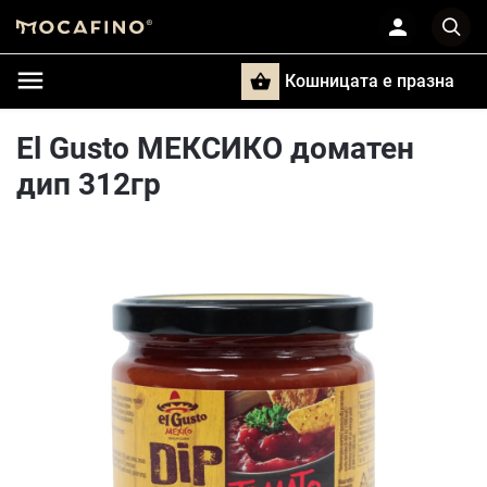
Кошницата e празна
Търси
El Gusto МЕКСИКО доматен
дип 312гр