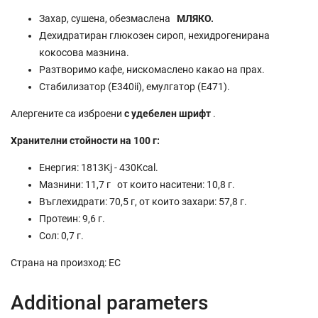
Захар, сушена, обезмаслена
МЛЯКО.
Дехидратиран глюкозен сироп, нехидрогенирана
кокосова мазнина.
Разтворимо кафе, нискомаслено какао на прах.
Стабилизатор (E340ii), емулгатор (E471).
Алергените са изброени
с удебелен шрифт
.
Хранителни стойности на 100 г:
Енергия: 1813Kj - 430Kcal.
Мазнини: 11,7 г
от които наситени: 10,8 г.
Въглехидрати: 70,5 г, от които захари: 57,8 г.
Протеин: 9,6 г.
Сол: 0,7 г.
Страна на произход: ЕС
Additional parameters