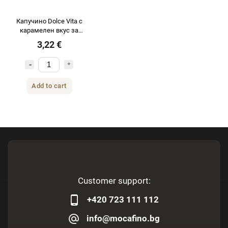
Капучино Dolce Vita с
карамелен вкус за
Dolce Gusto 12
3,22 €
капсули
Add to cart
Customer support:
+420 723 111 112
info@mocafino.bg