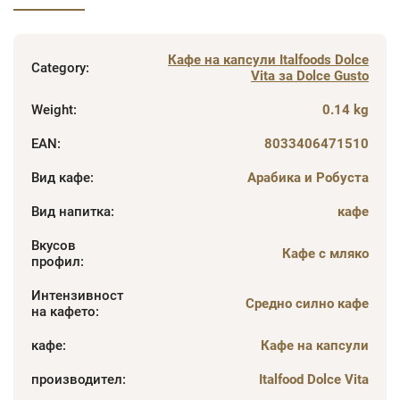
Кафе на капсули Italfoods Dolce
Category
:
Vita за Dolce Gusto
Weight
:
0.14 kg
EAN
:
8033406471510
Вид кафе
:
Арабика и Робуста
Вид напитка
:
кафе
Вкусов
Кафе с мляко
профил
:
Интензивност
Средно силно кафе
на кафето
:
кафе
:
Кафе на капсули
производител
:
Italfood Dolce Vita