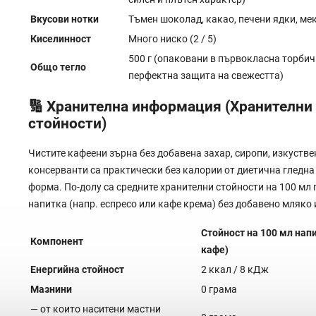
Вкусови нотки
Тъмен шоколад, какао, печени ядки, ме
Киселинност
Много ниско (2 / 5)
500 г (опаковани в първокласна торбич
Общо тегло
перфектна защита на свежестта)
🔢 Хранителна информация (Хранителни
стойности)
Чистите кафеени зърна без добавена захар, сиропи, изкуств
консерванти са практически без калории от диетична гледна 
форма. По-долу са средните хранителни стойности на 100 мл 
напитка (напр. еспресо или кафе крема) без добавено мляко 
Стойност на 100 мл нап
Компонент
кафе)
Енергийна стойност
2 ккал / 8 кДж
Мазнини
0 грама
— от които наситени мастни