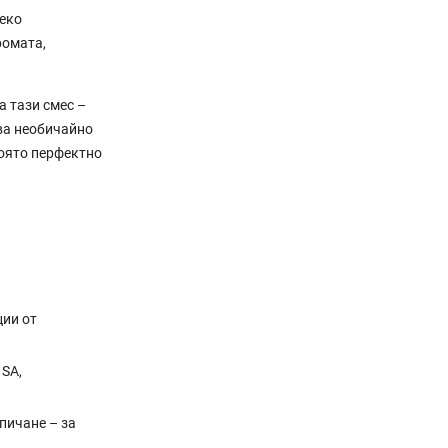
леко
ромата,
 тази смес –
ава необичайно
която перфектно
ии от
 SA,
пичане – за