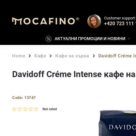
Customer support:
+420 723 111 
АКТУАЛНИ ПРОМОЦИИ И НОВИНИ
Home
Кафе
Кафе на зърна
Davidoff Créme 
/
/
/
Davidoff Créme Intense кафе н
Code:
13747
Not rated