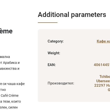
Additional parameters
rème
Category
:
Кафе н
Weight
:
имална
от Арабика и
EAN
:
4061445
омакинства и
Tchib
Ubersee
Производител
:
те си чаша кафе
22297 H
ктно
G
 Café Crème
а тези, които
елен, силен