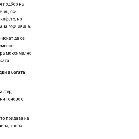
я подбор на
чен, по-
 кафето, но
лана горчивина.
 искат да се
еменно
ира максимална
ката.
дки и богата
актер,
ни тонове с
то придава на
ивна, топла