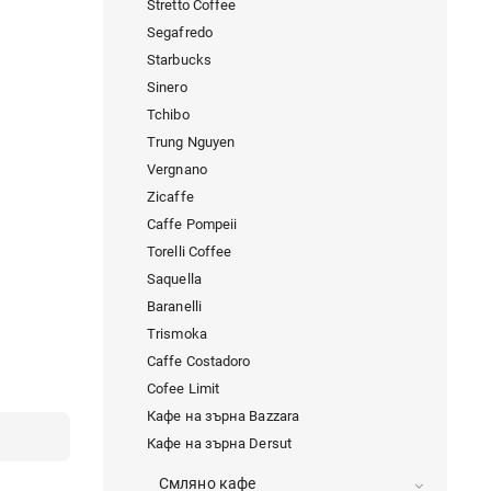
Stretto Coffee
Segafredo
Starbucks
Sinero
Tchibo
Trung Nguyen
Vergnano
Zicaffe
Caffe Pompeii
Torelli Coffee
Saquella
Baranelli
Trismoka
Caffe Costadoro
Cofee Limit
Кафе на зърна Bazzara
Кафе на зърна Dersut
Смляно кафе