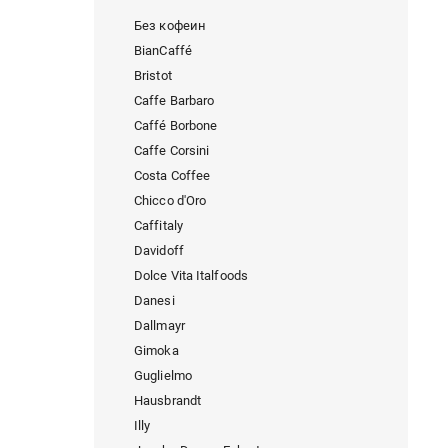
Без кофеин
BianCaffé
Bristot
Caffe Barbaro
Caffé Borbone
Caffe Corsini
Costa Coffee
Chicco d'Oro
Caffitaly
Davidoff
Dolce Vita Italfoods
Danesi
Dallmayr
Gimoka
Guglielmo
Hausbrandt
Illy