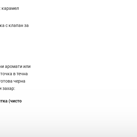
к карамел
ка с клапан за
ени аромати или
точка в течна
готова черна
и захар:
итка (чисто