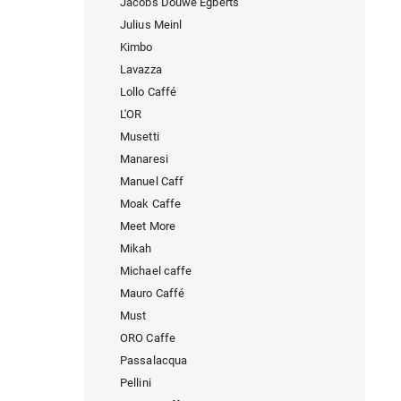
Jacobs Douwe Egberts
Julius Meinl
Kimbo
Lavazza
Lollo Caffé
L'OR
Musetti
Manaresi
Manuel Caff
Moak Caffe
Meet More
Mikah
Michael caffe
Mauro Caffé
Must
ORO Caffe
Passalacqua
Pellini