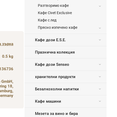
Разтворимо кафе
Кафе Civet Exclusive
Кафе с лед
Прясно изпечено кафе
Кафе дози E.S.E.
а зърна
Празнична колекция
0.5 kg
Кафе дози Senseo
136736
хранителни продукти
o GmbH,
ring 18,
Безалкохолни напитки
amburg,
ermany
Кафе машини
Мезета за вино и бира