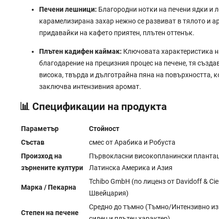
Печени лешници:
Благородни нотки на печени ядки и 
карамелизирана захар нежно се развиват в тялото и а
придавайки на кафето приятен, плътен оттенък.
Плътен кадифен каймак:
Ключовата характеристика на
благодарение на прецизния процес на печене, тя създ
висока, твърда и дълготрайна пяна на повърхността, 
заключва интензивния аромат.
📊 Спецификации на продукта
Параметър
Стойност
Състав
смес от Арабика и Робуста
Произход на
Първокласни високопланински плантац
зърнените култури
Латинска Америка и Азия
Tchibo GmbH (по лиценз от Davidoff & Cie
Марка / Пекарна
Швейцария)
Средно до тъмно (Тъмно/Интензивно из
Степен на печене
силен и плътен характер)