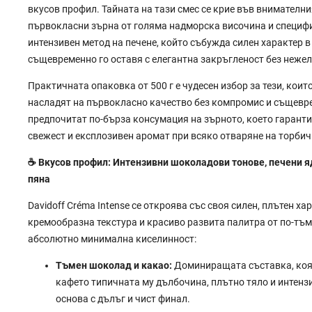
вкусов профил. Тайната на тази смес се крие във внимателни
първокласни зърна от голяма надморска височина и специфи
интензивен метод на печене, който събужда силен характер в
същевременно го оставя с елегантна закръгленост без неже
Практичната опаковка от 500 г е чудесен избор за тези, които
насладят на първокласно качество без компромис и същевр
предпочитат по-бърза консумация на зърното, което гарант
свежест и експлозивен аромат при всяко отваряне на торбич
☕ Вкусов профил: Интензивни шоколадови тонове, печени я
пяна
Davidoff Créma Intense се откроява със своя силен, плътен хар
кремообразна текстура и красиво развита палитра от по-тъм
абсолютно минимална киселинност:
Тъмен шоколад и какао:
Доминиращата съставка, коя
кафето типичната му дълбочина, плътно тяло и интенз
основа с дълъг и чист финал.