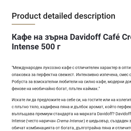
Product detailed description
Кафе на зърна Davidoff Café C
Intense 500 г
"Международен луксозно кафе с отличителен характер в опт
опаковка за перфектна свежест. Интензивно изпечена, смес 
Робуста за взискателни любители на силно кафе, модерни д
фенове на необичайно богат, плътен каймак."
Искате ли да предложите на себе си, на гостите или на колеги
с плътно тяло, кадифена пяна и дълбок аромат, който перфе
въплъщава премиум стандарта на марката Davidoff? Davidoff
Intense (често наричан
Crema Intense
) е шедьовър, създаден з
обичат комбинацията от богата, дълготрайна пяна и отличит