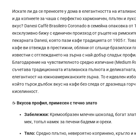
Искате ли да се пренесете у дома в елегантността на италиа
и да копнеете за чаша с перфектно хармоничен, плътен и лук
вкус? Danesi Caffè Brasileiro Coronado в семейна опаковка от 
ексклузивно бижу с единичен произход от ръцете на римскит
пекарната Danesi, която пази кафе традицията от 1905 г. То
кафе ви отвежда в престижни, обляни от слънце бразилски п
известни с отглеждането на зърна с най-добър сладък профи
Благодарение на чувствителното средно изпичане (Medium Ro
съчетава традиционната италианска пълнота и деликатната,
елегантност на южноамериканските зърна. То е идеален избор
който търси дълбок вкус на кафе без следа от дразнеща гор
киселинност.
☕
Вкусов профил, примесен с течно злато
Забележки:
Кремообразен млечен шоколад, богат злат
мек, топъл намек за печени бадеми и орехи.
Тяло:
Средно плътно, невероятно копринено, кръгло и