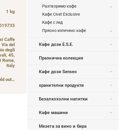
Разтворимо кафе
1 kg
Кафе Civet Exclusive
Кафе с лед
019733
Прясно изпечено кафе
si Caffe
Кафе дози E.S.E.
, Via del
io degli
vali, 45,
Празнична колекция
8 Rome,
Italy
Кафе дози Senseo
old out…
хранителни продукти
Безалкохолни напитки
Кафе машини
Мезета за вино и бира