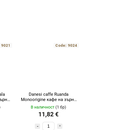
:
9021
Code:
9024
ala
Danesi caffe Ruanda
зърна
Monoorigine кафе на зърна
консерва 250гр
)
В наличност
(1 бр)
11,82 €