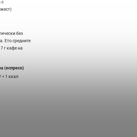
 с
ежест)
тически без
а. Ето средните
7 г кафе на
ша (еспресо)
/ < 1 ккал