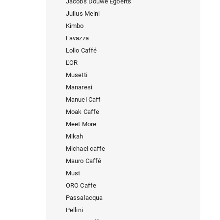
Jacobs Douwe Egberts
Julius Meinl
Kimbo
Lavazza
Lollo Caffé
L'OR
Musetti
Manaresi
Manuel Caff
Moak Caffe
Meet More
Mikah
Michael caffe
Mauro Caffé
Must
ORO Caffe
Passalacqua
Pellini