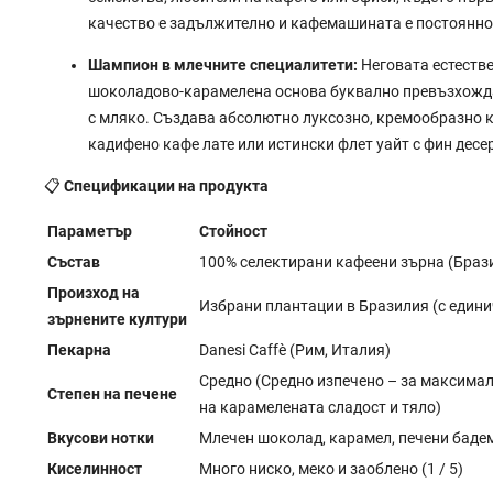
качество е задължително и кафемашината е постоянно
Шампион в млечните специалитети:
Неговата естестве
шоколадово-карамелена основа буквално превъзхожд
с мляко. Създава абсолютно луксозно, кремообразно 
кадифено кафе лате или истински флет уайт с фин десе
📋
Спецификации на продукта
Параметър
Стойност
Състав
100% селектирани кафеени зърна (Браз
Произход на
Избрани плантации в Бразилия (с едини
зърнените култури
Пекарна
Danesi Caffè (Рим, Италия)
Средно (Средно изпечено – за максима
Степен на печене
на карамелената сладост и тяло)
Вкусови нотки
Млечен шоколад, карамел, печени баде
Киселинност
Много ниско, меко и заоблено (1 / 5)