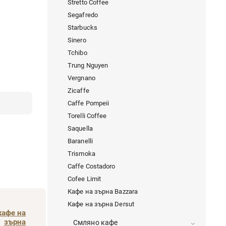
Stretto Coffee
Segafredo
Starbucks
Sinero
Tchibo
Trung Nguyen
Vergnano
Zicaffe
Caffe Pompeii
Torelli Coffee
Saquella
Baranelli
Trismoka
Caffe Costadoro
Cofee Limit
Кафе на зърна Bazzara
Кафе на зърна Dersut
кафе на
зърна
Смляно кафе