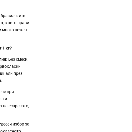
– бразилските
т, което прави
и много нежен
 1 кг?
лия:
Без смеси,
ървокласни,
минали през
i.
 че при
на и
 на еспресото,
десен избор за
вокласното