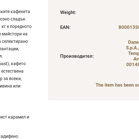
нските кафенета
Weight
:
созно сладък
1 кг е поредното
EAN
:
8000135
е майстори на
ва селектирано
Dane
S.p.A.
лантации,
Temp
Производител
:
л.
Ar
ast), кафето
0014
 естествена
 за всеки,
The item has been s
чивина или
ист карамел и
 кадифено