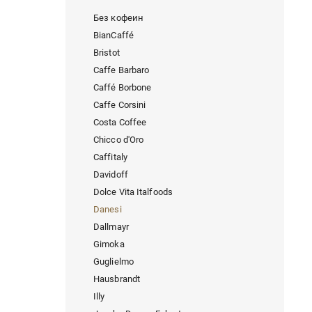
Без кофеин
BianCaffé
Bristot
Caffe Barbaro
Caffé Borbone
Caffe Corsini
Costa Coffee
Chicco d'Oro
Caffitaly
Davidoff
Dolce Vita Italfoods
Danesi
Dallmayr
Gimoka
Guglielmo
Hausbrandt
Illy