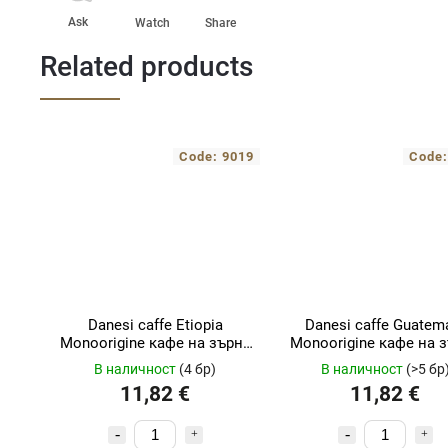
Ask
Watch
Share
Related products
Code:
9019
Code
Danesi caffe Etiopia
Danesi caffe Guatem
Monoorigine кафе на зърна
Monoorigine кафе на 
консерва 250гр
консерва 250гр
В наличност
(4 бр)
В наличност
(>5 бр
11,82 €
11,82 €