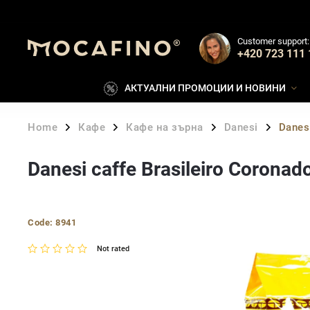
Customer support:
+420 723 111 
АКТУАЛНИ ПРОМОЦИИ И НОВИНИ
Home
Кафе
Кафе на зърна
Danesi
Danes
/
/
/
/
Danesi caffe Brasileiro Corona
Code:
8941
Not rated