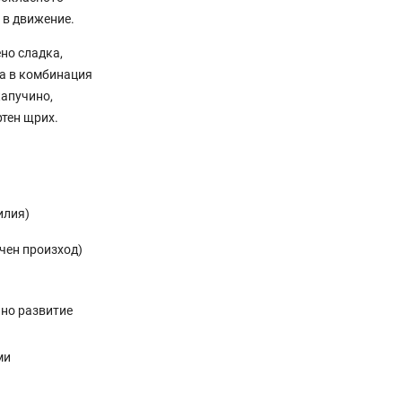
 в движение.
но сладка,
а в комбинация
капучино,
ртен щрих.
илия)
чен произход)
лно развитие
ми