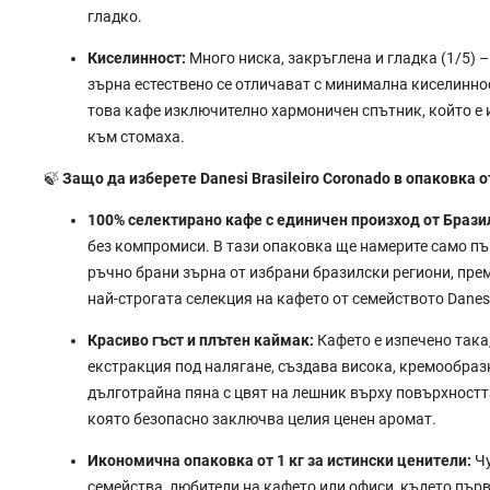
гладко.
Киселинност:
Много ниска, закръглена и гладка (1/5) 
зърна естествено се отличават с минимална киселиннос
това кафе изключително хармоничен спътник, който е 
към стомаха.
🍃
Защо да изберете Danesi Brasileiro Coronado в опаковка от
100% селектирано кафе с единичен произход от Брази
без компромиси. В тази опаковка ще намерите само п
ръчно брани зърна от избрани бразилски региони, пре
най-строгата селекция на кафето от семейството Danes
Красиво гъст и плътен каймак:
Кафето е изпечено така,
екстракция под налягане, създава висока, кремообраз
дълготрайна пяна с цвят на лешник върху повърхността
която безопасно заключва целия ценен аромат.
Икономична опаковка от 1 кг за истински ценители:
Чу
семейства, любители на кафето или офиси, където пър