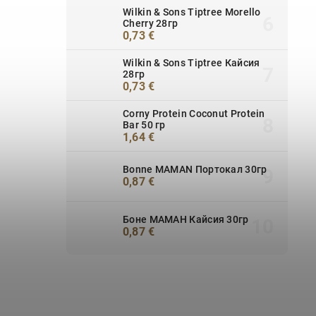
Wilkin & Sons Tiptree Morello
Cherry 28гр
0,73 €
Wilkin & Sons Tiptree Кайсия
28гр
0,73 €
Corny Protein Coconut Protein
Bar 50 гр
1,64 €
Bonne MAMAN Портокал 30гр
0,87 €
Боне МАМАН Кайсия 30гр
0,87 €