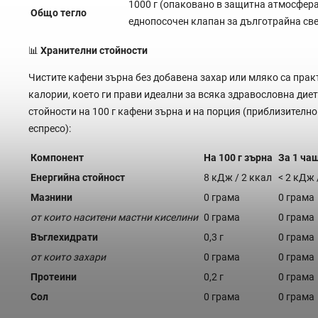
1000 г (опаковано в защитна атмосфера
Общо тегло
еднопосочен клапан за дълготрайна св
📊
Хранителни стойности
Чистите кафени зърна без добавена захар или мляко са прак
калории, което ги прави идеални за всяка здравословна диет
стойности на 100 г кафени зърна и на порция (приблизително 
еспресо):
Компонент
На 100 г зърна
За 1 ча
Енергийна стойност
8 кДж / 2 ккал
< 2 кДж 
Мазнини
0 грама
0 грама
от които наситени мастни киселини
0 грама
0 грама
Въглехидрати
0,3 г
0 грама
от които захари
0 грама
0 грама
Протеини
0,2 г
0 грама
Сол
0 грама
0 грама