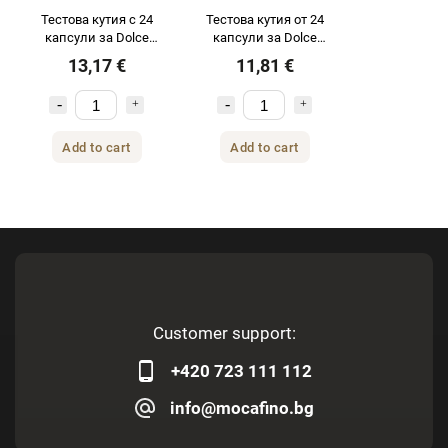
Тестова кутия с 24
Тестова кутия от 24
капсули за Dolce
капсули за Dolce
Gusto® Tea &
Gusto® Dolce Vita от
13,17 €
11,81 €
Chocolate от NEJKAFE
NEJKAFE
Add to cart
Add to cart
Customer support:
+420 723 111 112
info@mocafino.bg