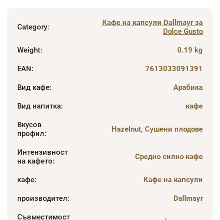
Кафе на капсули Dallmayr за
Category
:
Dolce Gusto
Weight
:
0.19 kg
EAN
:
7613033091391
Вид кафе
:
Арабика
Вид напитка
:
кафе
Вкусов
Hazelnut, Сушени плодове
профил
:
Интензивност
Средно силно кафе
на кафето
:
кафе
:
Кафе на капсули
производител
:
Dallmayr
Съвместимост