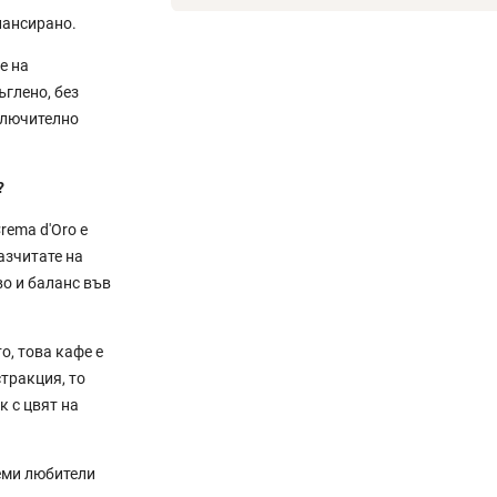
лансирано.
е на
ъглено, без
ключително
?
rema d'Oro е
азчитате на
о и баланс във
о, това кафе е
тракция, то
к с цвят на
еми любители