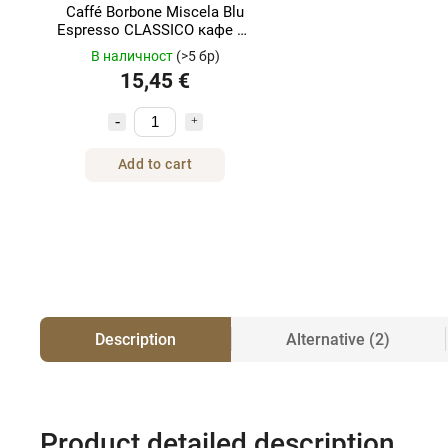
Caffé Borbone Miscela Blu
Espresso CLASSICO кафе на
зърна 1 кг
В наличност
(>5 бр)
15,45 €
Add to cart
Description
Alternative (2)
Product detailed description