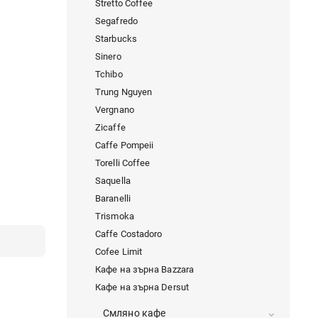
Stretto Coffee
Segafredo
Starbucks
Sinero
Tchibo
Trung Nguyen
Vergnano
Zicaffe
Caffe Pompeii
Torelli Coffee
Saquella
Baranelli
Trismoka
Caffe Costadoro
Cofee Limit
Кафе на зърна Bazzara
Кафе на зърна Dersut
Смляно кафе