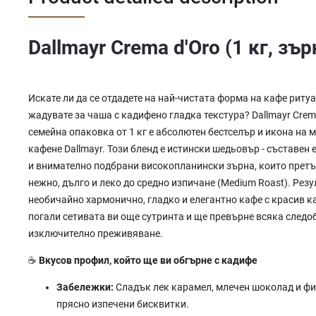
Dallmayr Crema d'Oro (1 кг, зъ
Искате ли да се отдадете на най-чистата форма на кафе ритуа
жадувате за чаша с кадифено гладка текстура? Dallmayr Crema
семейна опаковка от 1 кг е абсолютен бестселър и икона на
кафене Dallmayr. Този бленд е истински шедьовър - съставен 
и внимателно подбрани високопланински зърна, които прет
нежно, дълго и леко до средно изпичане (Medium Roast). Резу
необичайно хармонично, гладко и елегантно кафе с красив к
погали сетивата ви още сутринта и ще превърне всяка следо
изключително преживяване.
☕
Вкусов профил, който ще ви обгърне с кадифе
Забележки:
Сладък лек карамел, млечен шоколад и фи
прясно изпечени бисквитки.