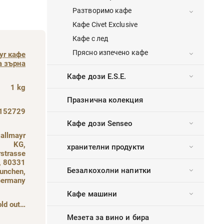
Разтворимо кафе
Кафе Civet Exclusive
Кафе с лед
Прясно изпечено кафе
yr кафе
а зърна
Кафе дози E.S.E.
1 kg
Празнична колекция
152729
Кафе дози Senseo
Dallmayr
KG,
хранителни продукти
rstrasse
, 80331
Безалкохолни напитки
unchen,
ermany
Кафе машини
old out…
Мезета за вино и бира