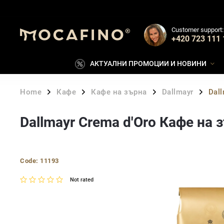
Customer support:
+420 723 111 
АКТУАЛНИ ПРОМОЦИИ И НОВИНИ
Home
Кафе
Кафе на зърна
Dallmayr
Dall
/
/
/
/
Dallmayr Crema d'Oro Кафе на з
Code:
11193
Not rated