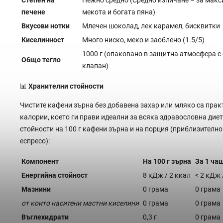
печене
мекота и богата пяна)
Вкусови нотки
Млечен шоколад, лек карамел, бисквитки
Киселинност
Много ниско, меко и заоблено (1.5/5)
1000 г (опаковано в защитна атмосфера с
Общо тегло
клапан)
📊
Хранителни стойности
Чистите кафени зърна без добавена захар или мляко са прак
калории, което ги прави идеални за всяка здравословна диет
стойности на 100 г кафени зърна и на порция (приблизително 
еспресо):
Компонент
На 100 г зърна
За 1 ча
Енергийна стойност
8 кДж / 2 ккал
< 2 кДж 
Мазнини
0 грама
0 грама
от които наситени мастни киселини
0 грама
0 грама
Въглехидрати
0,3 г
0 грама