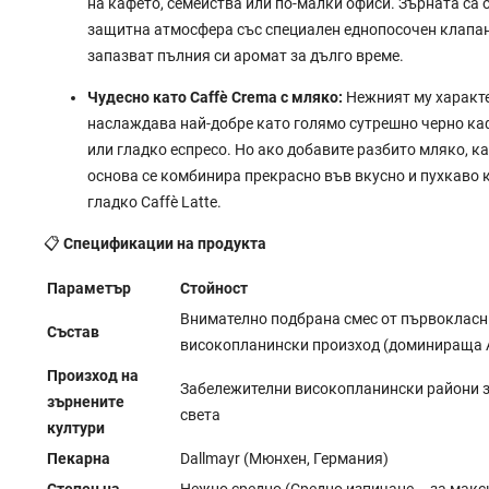
на кафето, семейства или по-малки офиси. Зърната са 
защитна атмосфера със специален еднопосочен клапан
запазват пълния си аромат за дълго време.
Чудесно като Caffè Crema с мляко:
Нежният му характе
наслаждава най-добре като голямо сутрешно черно каф
или гладко еспресо. Но ако добавите разбито мляко, 
основа се комбинира прекрасно във вкусно и пухкаво 
гладко Caffè Latte.
📋
Спецификации на продукта
Параметър
Стойност
Внимателно подбрана смес от първокласн
Състав
високопланински произход (доминираща 
Произход на
Забележителни високопланински райони з
зърнените
света
култури
Пекарна
Dallmayr (Мюнхен, Германия)
Степен на
Нежно средно (Средно изпичане – за мак