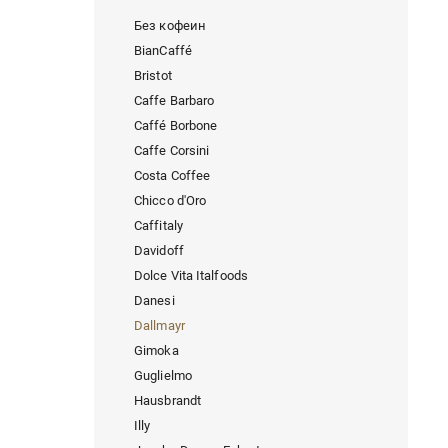
Без кофеин
BianCaffé
Bristot
Caffe Barbaro
Caffé Borbone
Caffe Corsini
Costa Coffee
Chicco d'Oro
Caffitaly
Davidoff
Dolce Vita Italfoods
Danesi
Dallmayr
Gimoka
Guglielmo
Hausbrandt
Illy