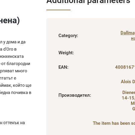
Additional parameters
рнена)
Dallma
Category
:
н
л у дома и да
 d'Oro в
Weight
:
 мюнхенската
е от благородни
EAN
:
4008167
ърпяват много
лтатът е
Alois 
аймак, който ще
Diene
бедна почивка в
Производител
:
14-15
M
G
н оттенък на
The item has been s