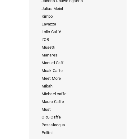
Jacobs Douwe Egberts
Julius Meinl
Kimbo
Lavazza
Lollo Caffé
L'OR
Musetti
Manaresi
Manuel Caff
Moak Caffe
Meet More
Mikah
Michael caffe
Mauro Caffé
Must
ORO Caffe
Passalacqua
Pellini