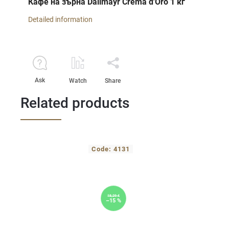
Кафе на зърна Dallmayr Crema d'Oro 1 кг
Detailed information
Ask
Watch
Share
Related products
Code:
4131
18,29 €
–15 %