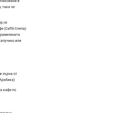
опаковани в
, така че
р се
е (Caffè Crema)
карамелената
капучино или
и зърна от
Арабика)
а кафе по
симална