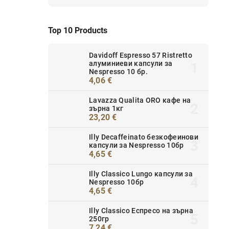
Top 10 Products
Davidoff Espresso 57 Ristretto
алуминиеви капсули за
Nespresso 10 бр.
4,06 €
Lavazza Qualita ORO кафе на
зърна 1кг
23,20 €
Illy Decaffeinato безкофеинови
капсули за Nespresso 10бр
4,65 €
Illy Classico Lungo капсули за
Nespresso 10бр
4,65 €
Illy Classico Еспресо на зърна
250гр
7,24 €