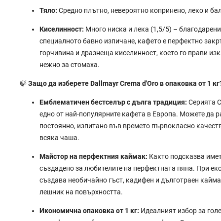
Тяло:
Средно плътно, невероятно копринено, леко и ба
Киселинност:
Много ниска и лека (1,5/5) – благодарени
специалното бавно изпичане, кафето е перфектно закр
горчивина и дразнеща киселинност, което го прави из
нежно за стомаха.
🍃
Защо да изберете Dallmayr Crema d'Oro в опаковка от 1 кг
Емблематичен бестселър с дълга традиция:
Серията C
едно от най-популярните кафета в Европа. Можете да р
постоянно, изпитано във времето първокласно качеств
всяка чаша.
Майстор на перфектния каймак:
Както подсказва имет
създадено за любителите на перфектната пяна. При екс
създава необичайно гъст, кадифен и дълготраен кайма
лешник на повърхността.
Икономична опаковка от 1 кг:
Идеалният избор за гол