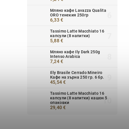
Мляно кафе Lavazza Qualita
ORO тенекия 250гр
6,33 €
Tassimo Latte Macchiato 16
капсули (8 напитки)
5,88 €
Мляно кафе Ily Dark 250g
Intenso Arabica
7,24 €
Illy Brasile Cerrado Mineiro
Кафе на зърна 250 гр. 6 бр.
45,54 €
Tassimo Latte Macchiato 16
капсули (8 напитки) кашон 5
опаковки
29,40 €