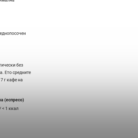
 еднопосочен
тически без
а. Ето средните
7 г кафе на
ша (еспресо)
/ < 1 ккал