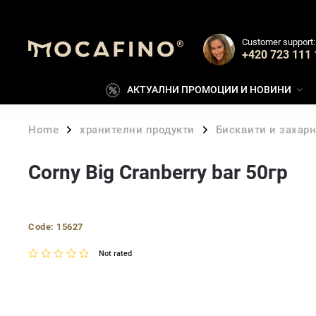
Customer support:
+420 723 111 
АКТУАЛНИ ПРОМОЦИИ И НОВИНИ
Home
хранителни продукти
Бисквити и захар
/
/
Corny Big Cranberry bar 50гр
Code:
15627
Not rated