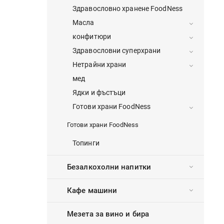
Здравословно хранене FoodNess
Масла
конфитюри
Здравословни суперхрани
Нетрайни храни
мед
Ядки и фъстъци
Готови храни FoodNess
Готови храни FoodNess
Топинги
Безалкохолни напитки
Кафе машини
Мезета за вино и бира