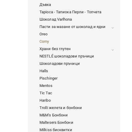
Дъвка
Tapioca - Тапиока Перли - Топчета
Шоколад Varlhona
Пасти за мазане от шоколад и ядки
Oreo
Corny
Храни без глутен
NESTLÉ шоколадови пръчици
Шоколадови пръчици
Halls
Pischinger
Mentos
Tic Tac
Haribo
Trolli желета и бонбони
M&M's Бонбони
Maltesers Бонбони
Milkiss бисквитки