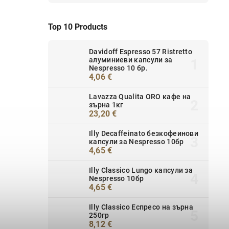
Top 10 Products
Davidoff Espresso 57 Ristretto
алуминиеви капсули за
Nespresso 10 бр.
4,06 €
Lavazza Qualita ORO кафе на
зърна 1кг
23,20 €
Illy Decaffeinato безкофеинови
капсули за Nespresso 10бр
4,65 €
Illy Classico Lungo капсули за
Nespresso 10бр
4,65 €
Illy Classico Еспресо на зърна
250гр
8,12 €