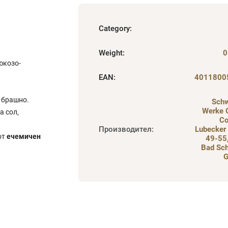
Category
:
Weight
:
0
люкозо-
EAN
:
4011800
 брашно.
Schw
Werke 
а сол,
Co
Производител
:
Lubecker
от
ечемичен
49-55
Bad Sch
G
.