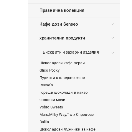
Празнична колекция
Кафе дози Senseo
хранителни продукти
Бисквити и захарни изделия
Шоколадови кафе перли
Glico Pocky
Пудинги с плодово желе
Reese's
Горещи шоколади и какао
японски мочи
Vobro Sweets
Mars,Milky Way,Twix Спредове
Balila
Шоколадови лъжички за кафе