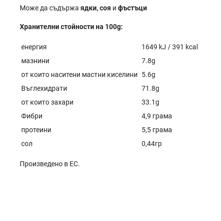
Може да съдържа
ядки, соя
и
фъстъци
Хранителни стойности на 100g:
енергия
1649 kJ / 391 kcal
мазнини
7.8g
от които наситени мастни киселини
5.6g
Въглехидрати
71.8g
от които захари
33.1g
Фибри
4,9 грама
протеини
5,5 грама
сол
0,44гр
Произведено в ЕС.