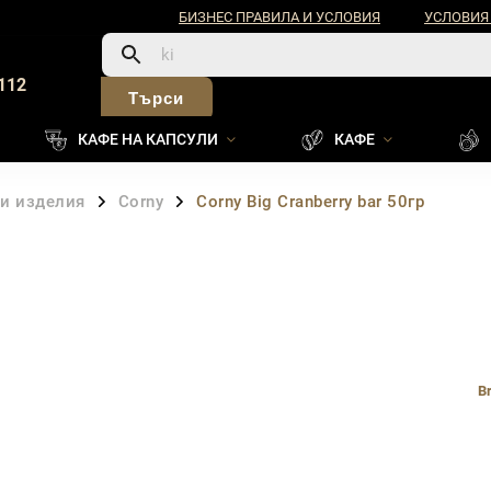
БИЗНЕС ПРАВИЛА И УСЛОВИЯ
УСЛОВИЯ
112
Търси
КАФЕ НА КАПСУЛИ
КАФЕ
ни изделия
Corny
Corny Big Cranberry bar 50гр
/
/
B