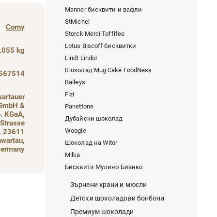
Manner бисквити и вафли
StMichel
Corny
Storck Merci Toffifee
Lotus Biscoff бисквитки
.055 kg
Lindt Lindor
Шоколад Mug Cake FoodNess
567514
Baileys
Fizi
artauer
GmbH &
Panettone
. KGaA,
Дубайски шоколад
 Strasse
Woogie
, 23611
wartau,
Шоколад на Witor
ermany
Milka
Бисквити Мулино Бианко
Зърнени храни и мюсли
Детски шоколадови бонбони
Премиум шоколади