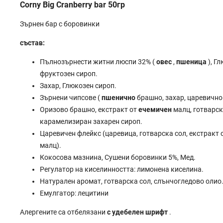
Corny Big Cranberry bar 50гр
Зърнен бар с боровинки
състав:
Пълнозърнести житни люспи 32% (
овес
,
пшеница
), Г
фруктозен сироп.
Захар, Глюкозен сироп.
Зърнени чипсове (
пшенично
брашно, захар, царевично
Оризово брашно, екстракт от
ечемичен
малц, готварск
карамелизиран захарен сироп.
Царевичен флейкс (царевица, готварска сол, екстракт 
малц).
Кокосова мазнина, Сушени боровинки 5%, Мед.
Регулатор на киселинността: лимонена киселина.
Натурален аромат, готварска сол, слънчогледово олио
Емулгатор: лецитини
Алергените са отбелязани
с удебелен шрифт
.