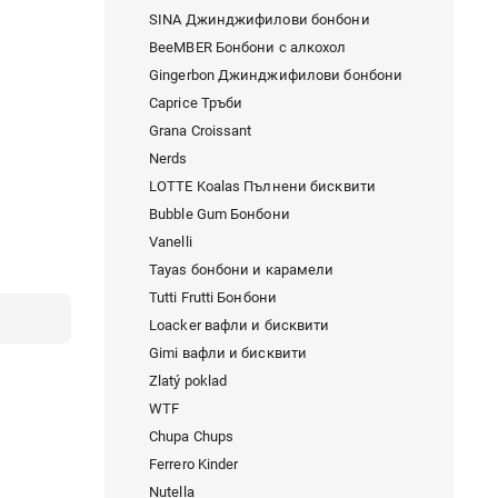
SINA Джинджифилови бонбони
BeeMBER Бонбони с алкохол
Gingerbon Джинджифилови бонбони
Caprice Тръби
Grana Croissant
Nerds
LOTTE Koalas Пълнени бисквити
Bubble Gum Бонбони
Vanelli
Tayas бонбони и карамели
Tutti Frutti Бонбони
Loacker вафли и бисквити
Gimi вафли и бисквити
Zlatý poklad
WTF
Chupa Chups
Ferrero Kinder
Nutella