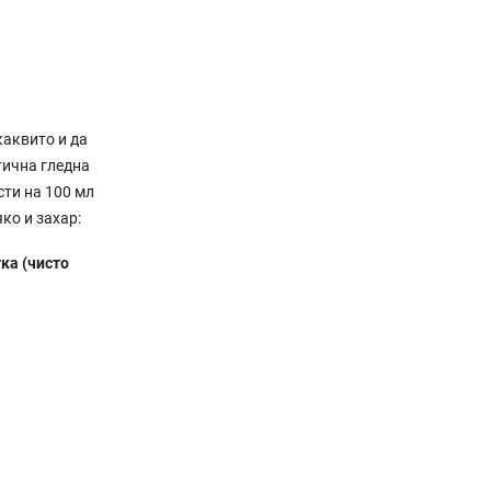
каквито и да
тична гледна
сти на 100 мл
ко и захар:
ка (чисто