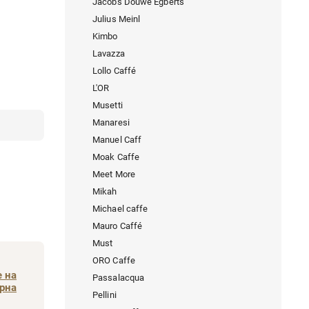
Jacobs Douwe Egberts
Julius Meinl
Kimbo
Lavazza
Lollo Caffé
L'OR
Musetti
Manaresi
Manuel Caff
Moak Caffe
Meet More
Mikah
Michael caffe
Mauro Caffé
Must
ORO Caffe
 на
Passalacqua
рна
Pellini