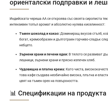
ориенталски подправки и ле
Индийската череша AA се откроява със своята сирописта тек
интензивен топъл аромат и абсолютно нулева киселинност:
Тъмен шоколад и какао:
Доминиращ вкусов стълб, ко
богат, кремообразен и дълготраен горчиво-сладък сле
небцето.
Зърнени храни и печени ядки:
В тялото се развиват дъ
лешници, зърнени храни и прясно изпечен хляб.
Чудовищна и плътна крема:
Като чиста, висококачест
това кафе създава необичайно висока, плътна и еласт
цвят на тъмен орех на повърхността.
📊 Спецификации на продукта