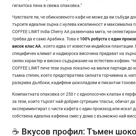
гигантска пяна в свежа опаковка.“
Чувствате ли, че обикновеното кафе не може да ви събуди до
търсите идеални зърна с нулева киселинност и максимална 
COFFEE LIMIT India Cherry AA развенчава мита, че селектира
трябва да е само Арабика. Това е
100% робуста с един произх
висок клас АА
, която идва от известни индийски плантации.
специфичен климат и надморска височина придават на зърн
силен характер и високо съдържание на естествен кофеин. 
COFFEE LIMIT пече тези зърна локално на малки партиди до 
тъмна степен, което предотвратява силната горчивина и, нап
разкрива дълбоки, кадифени шоколадови и пикантни тонове
Компактната опаковка от 250 г с еднопосочен клапан е перф
за тези, които търсят най-добрия сутрешен тласък, обичат да
експериментират с чисти кафета с един произход или искат д
собствена идеална кафеена смес у дома с възможно най-вис
☕ Вкусов профил: Тъмен шоко