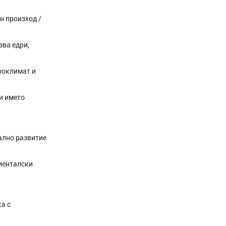
н произход /
зва едри,
роклимат и
 и името
ално развитие
иенталски
а с