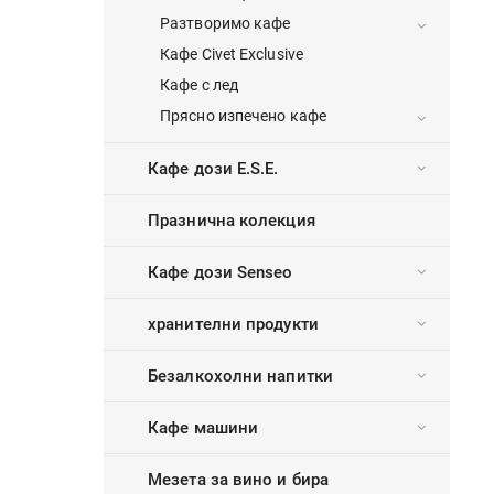
Разтворимо кафе
Кафе Civet Exclusive
Кафе с лед
Прясно изпечено кафе
Кафе дози E.S.E.
Празнична колекция
Кафе дози Senseo
хранителни продукти
Безалкохолни напитки
Кафе машини
Мезета за вино и бира