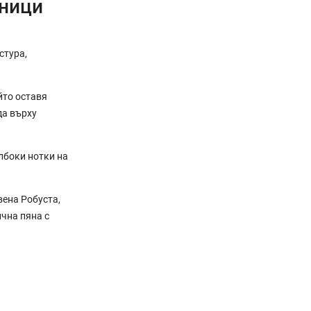
шници
стура,
йто оставя
да върху
лбоки нотки на
вена Робуста,
ична пяна с