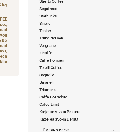
Stretto Coffee
5 kg
Segafredo
Starbucks
FEE
Sinero
.o.,
 nad
Tchibo
vou
Trung Nguyen
 285
 nad
Vergnano
vou,
Zicaffe
ech
Caffe Pompeii
blic
Torelli Coffee
Saquella
Baranelli
Trismoka
Caffe Costadoro
Cofee Limit
Кафе на зърна Bazzara
Кафе на зърна Dersut
Смляно кафе