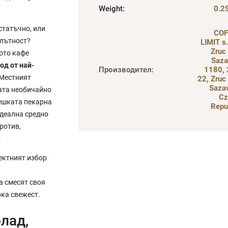
Weight
:
0.2
статъчно, или
COF
плътност?
LIMIT s.r
Zruc
ното кафе
Saza
од от най-
Производител
:
1180,
 Местният
22, Zruc
Saza
ата необичайно
Cz
Чешката пекарна
Repu
идеална средно
ротив,
.
ектният избор
а смесят своя
ока свежест.
лад,