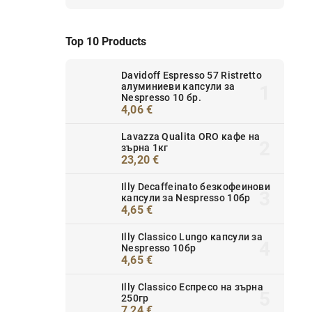
Top 10 Products
Davidoff Espresso 57 Ristretto
алуминиеви капсули за
Nespresso 10 бр.
4,06 €
Lavazza Qualita ORO кафе на
зърна 1кг
23,20 €
Illy Decaffeinato безкофеинови
капсули за Nespresso 10бр
4,65 €
Illy Classico Lungo капсули за
Nespresso 10бр
4,65 €
Illy Classico Еспресо на зърна
250гр
7,24 €