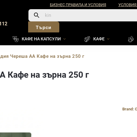
БИЗНЕС ПРАВИЛА И УСЛОВИЯ
УСЛОВИЯ
112
Търси
КАФЕ НА КАПСУЛИ
КАФЕ
ндия Череша AA Кафе на зърна 250 г
 Кафе на зърна 250 г
Brand:
C