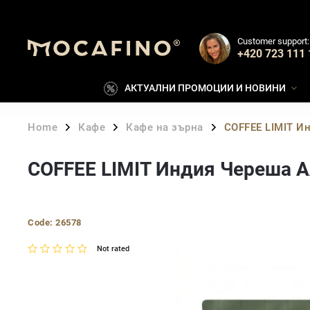
Customer support:
+420 723 111 
АКТУАЛНИ ПРОМОЦИИ И НОВИНИ
Home
Кафе
Кафе на зърна
COFFEE LIMIT И
/
/
/
COFFEE LIMIT Индия Череша AA
Code:
26578
Not rated