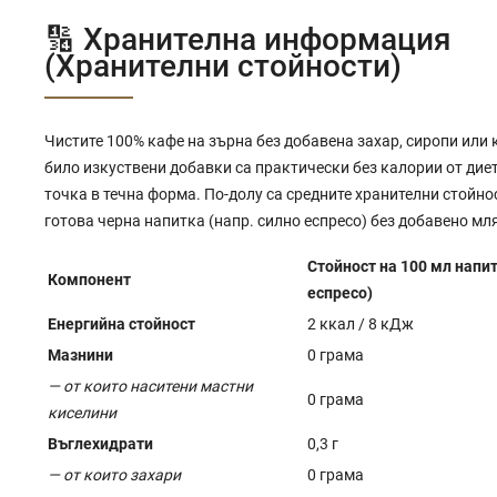
🔢 Хранителна информация
(Хранителни стойности)
Чистите 100% кафе на зърна без добавена захар, сиропи или 
било изкуствени добавки са практически без калории от дие
точка в течна форма. По-долу са средните хранителни стойно
готова черна напитка (напр. силно еспресо) без добавено мля
Стойност на 100 мл напит
Компонент
еспресо)
Енергийна стойност
2 ккал / 8 кДж
Мазнини
0 грама
— от които наситени мастни
0 грама
киселини
Въглехидрати
0,3 г
— от които захари
0 грама