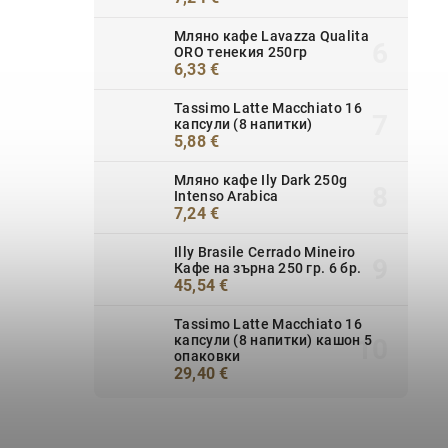
Мляно кафе Lavazza Qualita
ORO тенекия 250гр
6,33 €
Tassimo Latte Macchiato 16
капсули (8 напитки)
5,88 €
Мляно кафе Ily Dark 250g
Intenso Arabica
7,24 €
Illy Brasile Cerrado Mineiro
Кафе на зърна 250 гр. 6 бр.
45,54 €
Tassimo Latte Macchiato 16
капсули (8 напитки) кашон 5
опаковки
29,40 €