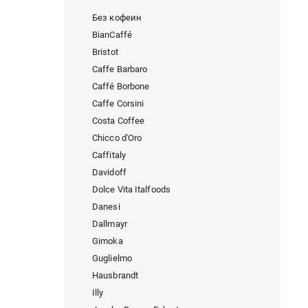
Без кофеин
BianCaffé
Bristot
Caffe Barbaro
Caffé Borbone
Caffe Corsini
Costa Coffee
Chicco d'Oro
Caffitaly
Davidoff
Dolce Vita Italfoods
Danesi
Dallmayr
Gimoka
Guglielmo
Hausbrandt
Illy