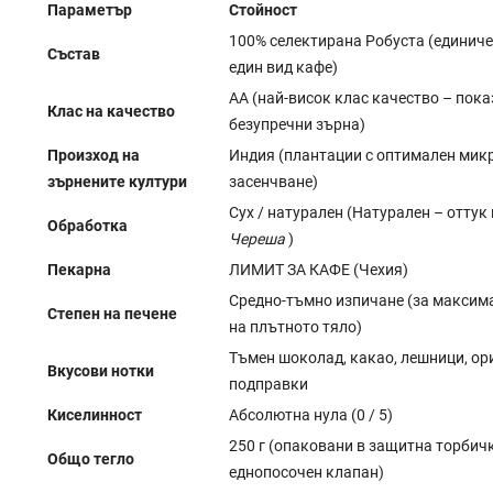
Параметър
Стойност
100% селектирана Робуста (единиче
Състав
един вид кафе)
АА (най-висок клас качество – пока
Клас на качество
безупречни зърна)
Произход на
Индия (плантации с оптимален мик
зърнените култури
засенчване)
Сух / натурален (Натурален – оттук
Обработка
Череша
)
Пекарна
ЛИМИТ ЗА КАФЕ (Чехия)
Средно-тъмно изпичане (за максим
Степен на печене
на плътното тяло)
Тъмен шоколад, какао, лешници, ор
Вкусови нотки
подправки
Киселинност
Абсолютна нула (0 / 5)
250 г (опаковани в защитна торбичк
Общо тегло
еднопосочен клапан)