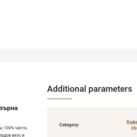
Additional parameters
 зърна
Кафе
Category
:
зъ
, 100% чиста,
ладов вкус и