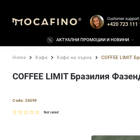
Customer support:
+420 723 111 
АКТУАЛНИ ПРОМОЦИИ И НОВИНИ
Home
Кафе
Кафе на зърна
COFFEE LIMIT Бр
/
/
/
COFFEE LIMIT Бразилия Фазенд
Code:
26599
Not rated