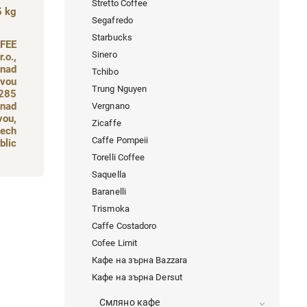
Stretto Coffee
5 kg
Segafredo
Starbucks
FEE
Sinero
.o.,
 nad
Tchibo
vou
Trung Nguyen
 285
 nad
Vergnano
vou,
Zicaffe
ech
Caffe Pompeii
blic
Torelli Coffee
Saquella
Baranelli
Trismoka
Caffe Costadoro
Cofee Limit
Кафе на зърна Bazzara
Кафе на зърна Dersut
Смляно кафе