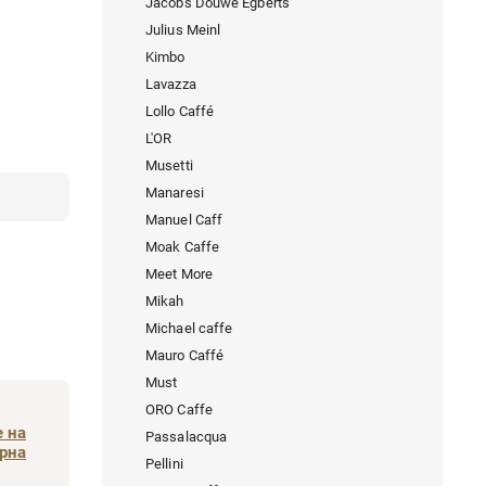
Jacobs Douwe Egberts
Julius Meinl
Kimbo
Lavazza
Lollo Caffé
L'OR
Musetti
Manaresi
Manuel Caff
Moak Caffe
Meet More
Mikah
Michael caffe
Mauro Caffé
Must
ORO Caffe
 на
Passalacqua
рна
Pellini