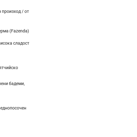
 произход / от
ерма (Fazenda)
висока сладост
аятчийско
чени бадеми,
с еднопосочен