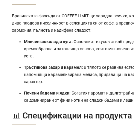
Бразилската фазенда от COFFEE LIMIT ще зарадва всички, ко
дива плодова киселинност в селекцията си от кафе, а предпо
хармония, пълнота и кадифена сладост:
Млечен шоколад и нуга:
Основният вкусов стълб пред
кремообразна и затопляща основа, която мигновено и
уста.
Тръстикова захар и карамел:
В тялото се развива есте
напомняща карамелизирана меласа, придаваща на ка
характер.
Печени бадеми и ядки:
Богатият аромат и дълготрайн
са доминирани от фини нотки на сладки бадеми и лешн
📊 Спецификации на продукта