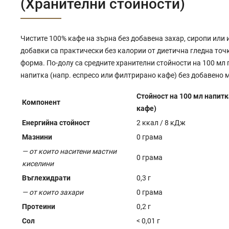
(Хранителни стойности)
Чистите 100% кафе на зърна без добавена захар, сиропи или 
добавки са практически без калории от диетична гледна точк
форма. По-долу са средните хранителни стойности на 100 мл 
напитка (напр. еспресо или филтрирано кафе) без добавено м
Стойност на 100 мл напитк
Компонент
кафе)
Енергийна стойност
2 ккал / 8 кДж
Мазнини
0 грама
— от които наситени мастни
0 грама
киселини
Въглехидрати
0,3 г
— от които захари
0 грама
Протеини
0,2 г
Сол
< 0,01 г