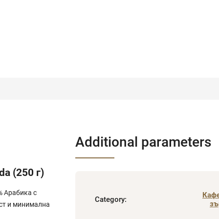
Additional parameters
a (250 г)
% Арабика с
Кафе
Category
:
зъ
ст и минимална