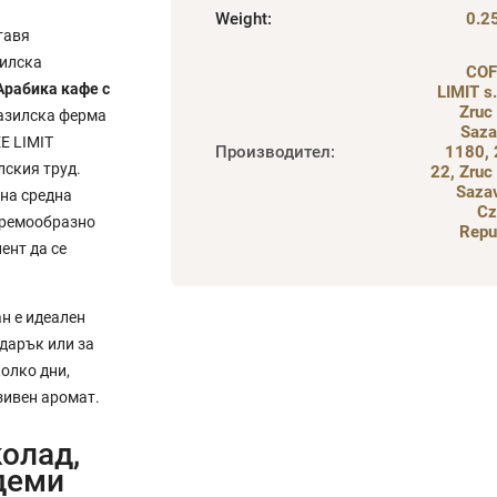
Weight
:
0.2
тавя
зилска
COF
Арабика кафе с
LIMIT s.r
Zruc
разилска ферма
Saza
E LIMIT
Производител
:
1180,
лския труд.
22, Zruc
Saza
на средна
Cz
 кремообразно
Repu
ент да се
н е идеален
дарък или за
колко дни,
зивен аромат.
олад,
деми