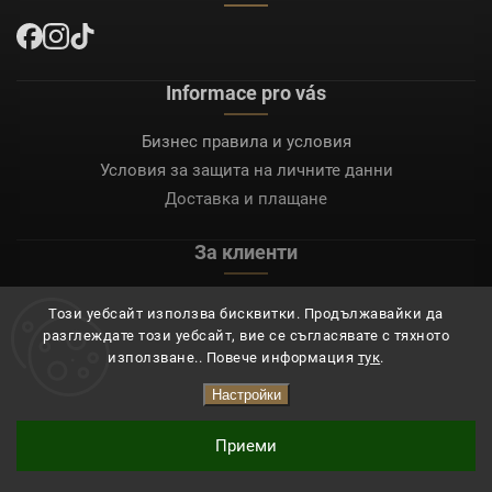
Informace pro vás
Бизнес правила и условия
Условия за защита на личните данни
Доставка и плащане
За клиенти
Моят акаунт
Този уебсайт използва бисквитки. Продължавайки да
Регистрация
разглеждате този уебсайт, вие се съгласявате с тяхното
Вход
използване.. Повече информация
тук
.
Настройки
Copyright 2026
Mocafino.bg
. Всички права запазени.
Приеми