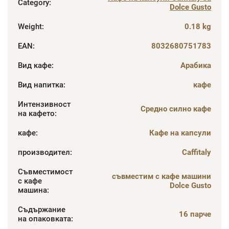
Category
:
Dolce Gusto
Weight
:
0.18 kg
EAN
:
8032680751783
Вид кафе
:
Арабика
Вид напитка
:
кафе
Интензивност
Средно силно кафе
на кафето
:
кафе
:
Кафе на капсули
производител
:
Caffitaly
Съвместимост
съвместим с кафе машини
с кафе
Dolce Gusto
машина
:
Съдържание
16 парче
на опаковката
: