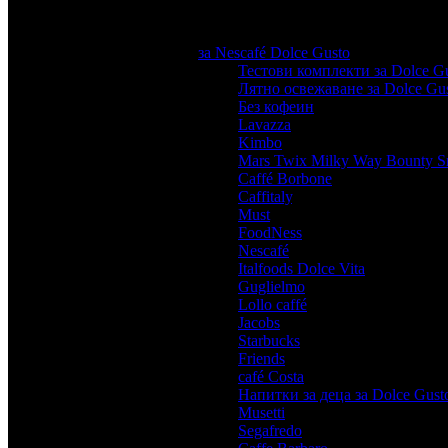
за Nescafé Dolce Gusto
Тестови комплекти за Dolce G
Лятно освежаване за Dolce Gu
Без кофеин
,
Lavazza
,
Kimbo
,
Mars Twix Milky Way Bounty Sn
Caffé Borbone
,
Caffitaly
,
Must
,
FoodNess
,
Nescafé
,
Italfoods Dolce Vita
,
Guglielmo
,
Lollo caffé
,
Jacobs
,
Starbucks
,
Friends
,
café Costa
,
Напитки за деца за Dolce Gust
Musetti
,
Segafredo
,