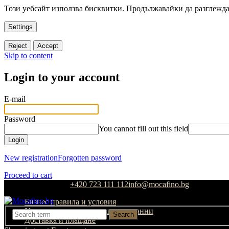
Този уебсайт използва бисквитки. Продължавайки да разглеждат
Settings
Reject
Accept
Skip to content
Login to your account
E-mail
Password
You cannot fill out this field
Login
New registration
Forgotten password
Proceed to cart
Customer support:
+420 723 111 112
info@mocafino.bg
Бизнес правила и условия
Условия за защита на личните данни
Search
Доставка и плащане