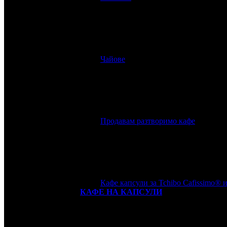
Чайове
Продавам разтворимо кафе
Кафе капсули за Tchibo Cafissimo® и
КАФЕ НА КАПСУЛИ