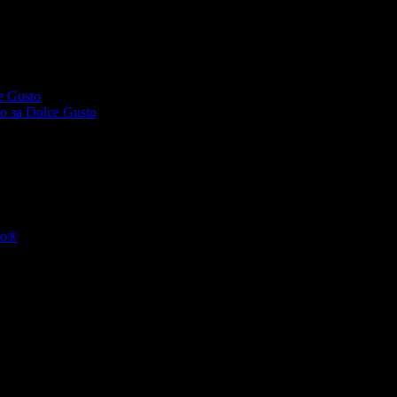
e Gusto
,
o за Dolce Gusto
so®
,