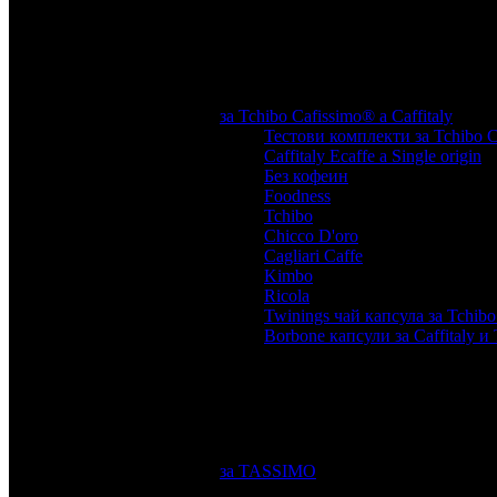
за Tchibo Cafissimo® a Caffitaly
Тестови комплекти за Tchibo Ca
Caffitaly Ecaffe a Single origin
,
Без кофеин
,
Foodness
,
Tchibo
,
Chicco D'oro
,
Cagliari Caffe
,
Kimbo
,
Ricola
,
Twinings чай капсула за Tchibo 
Borbone капсули за Caffitaly и 
за TASSIMO