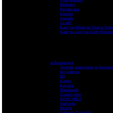
Caffe Barbaro
,
Dallmayr
,
Passalacqua
,
Gimoka
,
Saquella
,
Zicaffè
,
Капсули Drink me Chai to Dolc
Кафе на капсули Caffe Vergnan
за Nespresso®
Тестови комплекти за Nespres
Без кофеин
,
Illy
,
Kimbo
,
Lavazza
,
Hausbrandt
,
Costa Coffee
,
NESCAFÉ®
,
Starbucks
,
Musetti
,
Italfoods Dolce Vita
,