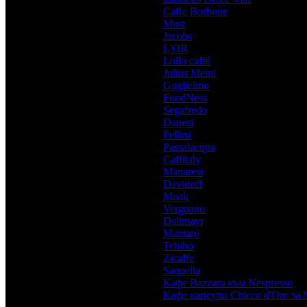
Caffe Borbone
,
Must
,
Jacobs
,
L'OR
,
Lollo caffé
,
Julius Meinl
,
Guglielmo
,
FoodNess
,
Segafredo
,
Danesi
,
Pellini
,
Passalacqua
,
Caffitaly
,
Manaresi
,
Davidoff
,
Moak
,
Vergnano
,
Dallmayr
,
Mantaro
,
Tchibo
,
Zicaffe
,
Saquella
,
Кафе Bazzara към Nespresso
,
Кафе капсули Chicco d'Oro за 