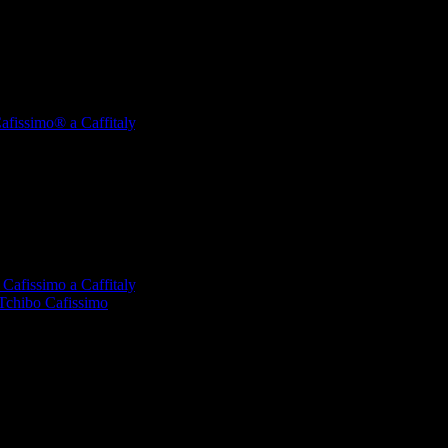
fissimo® a Caffitaly
,
Cafissimo a Caffitaly
,
Tchibo Cafissimo