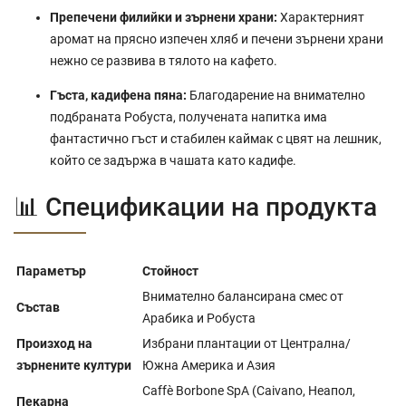
Препечени филийки и зърнени храни:
Характерният
аромат на прясно изпечен хляб и печени зърнени храни
нежно се развива в тялото на кафето.
Гъста, кадифена пяна:
Благодарение на внимателно
подбраната Робуста, получената напитка има
фантастично гъст и стабилен каймак с цвят на лешник,
който се задържа в чашата като кадифе.
📊 Спецификации на продукта
Параметър
Стойност
Внимателно балансирана смес от
Състав
Арабика и Робуста
Произход на
Избрани плантации от Централна/
зърнените култури
Южна Америка и Азия
Caffè Borbone SpA (Caivano, Неапол,
Пекарна