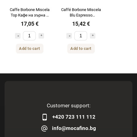
Caffe Borbone Miscela
Caffé Borbone Miscela
Top Кафе на зърна 1
Blu Espresso
кг
CLASSICO кафе на
17,05 €
15,42 €
зърна 1 кг
Add to cart
Add to cart
Customer support:
+420 723 111 112
info@mocafino.bg