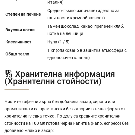
Италия)
Средно-тъмно изпичане (идеално за
Степен на печене
плътност и кремообразност)
Тъмен шоколад, какао, препечен хляб,
Вкусови нотки
нотка на лешници
Киселинност
Нула (1 / 5)
1 кг (опаковано в защитна атмосфера с
Общо тегло
еднопосочен клапан)
🔢 Хранителна информация
(Хранителни стойности)
Чистите кафеени зърна без добавена захар, сиропи или
ароматизанти са практически без калории в течна форма от
хранителна гледна точка. По-долу са средните хранителни
стойности на 100 мл готова черна напитка (напр. еспресо) без
добавено мляко и захар: