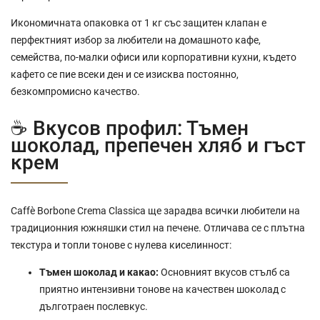
Икономичната опаковка от 1 кг със защитен клапан е
перфектният избор за любители на домашното кафе,
семейства, по-малки офиси или корпоративни кухни, където
кафето се пие всеки ден и се изисква постоянно,
безкомпромисно качество.
☕ Вкусов профил: Тъмен
шоколад, препечен хляб и гъст
крем
Caffè Borbone Crema Classica ще зарадва всички любители на
традиционния южняшки стил на печене. Отличава се с плътна
текстура и топли тонове с нулева киселинност:
Тъмен шоколад и какао:
Основният вкусов стълб са
приятно интензивни тонове на качествен шоколад с
дълготраен послевкус.