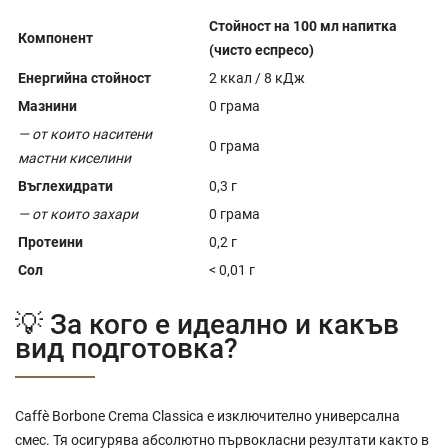
Стойност на 100 мл напитка
Компонент
(чисто еспресо)
Енергийна стойност
2 ккал / 8 кДж
Мазнини
0 грама
— от които наситени
0 грама
мастни киселини
Въглехидрати
0,3 г
— от които захари
0 грама
Протеини
0,2 г
Сол
< 0,01 г
💡 За кого е идеално и какъв
вид подготовка?
Caffè Borbone Crema Classica е изключително универсална
смес. Тя осигурява абсолютно първокласни резултати както в