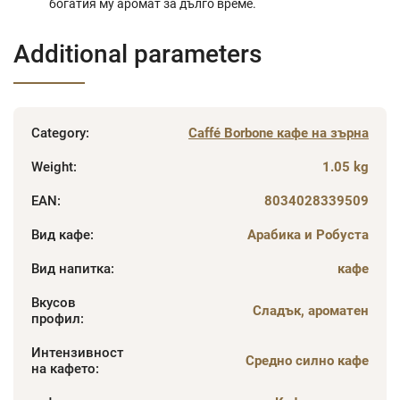
богатия му аромат за дълго време.
Additional parameters
Category
:
Caffé Borbone кафе на зърна
Weight
:
1.05 kg
EAN
:
8034028339509
Вид кафе
:
Арабика и Робуста
Вид напитка
:
кафе
Вкусов
Сладък, ароматен
профил
:
Интензивност
Средно силно кафе
на кафето
: