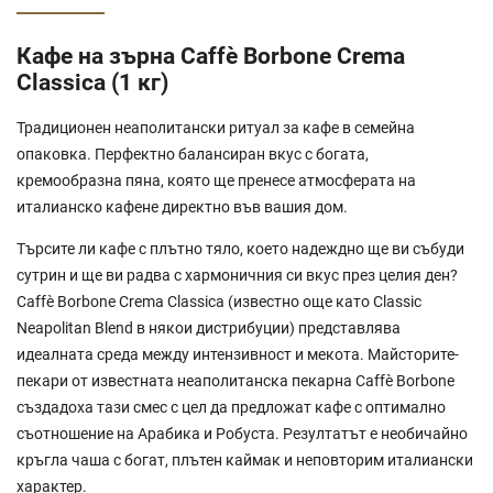
Кафе на зърна Caffè Borbone Crema
Classica (1 кг)
Традиционен неаполитански ритуал за кафе в семейна
опаковка. Перфектно балансиран вкус с богата,
кремообразна пяна, която ще пренесе атмосферата на
италианско кафене директно във вашия дом.
Търсите ли кафе с плътно тяло, което надеждно ще ви събуди
сутрин и ще ви радва с хармоничния си вкус през целия ден?
Caffè Borbone Crema Classica (известно още като Classic
Neapolitan Blend в някои дистрибуции) представлява
идеалната среда между интензивност и мекота. Майсторите-
пекари от известната неаполитанска пекарна Caffè Borbone
създадоха тази смес с цел да предложат кафе с оптимално
съотношение на Арабика и Робуста. Резултатът е необичайно
кръгла чаша с богат, плътен каймак и неповторим италиански
характер.