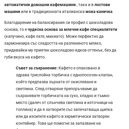
автоматични домашни кафемашини
, така и в
лостови
машини
или в традиционната италианска
мока каничка
.
Благодарение на балансирания си профил с шоколадова
основа, то е
чудесна основа за млечни кафе специалитети
(капучино, кафе лате, макиато). Може перфектно да
хармонизира със сладостта на разпененото мляко,
придавайки му приятен шоколадово-ядков оттенък, без да
губи вкуса на кафето.
Съвет за съхранение:
Кафето е опаковано в
здрава трислойна торбичка с еднопосочен клапан,
който предпазва зърната от окисляване и
светлина. След отваряне препоръчваме да
съхранявате торбичката на сухо, хладно и тъмно
място (далеч от слънчева светлина и източници на
топлина) и да я затворите със запечатваща щипка
или да изсипете кафето в херметически затворен
контейнер. Това ще помогне за запазване на