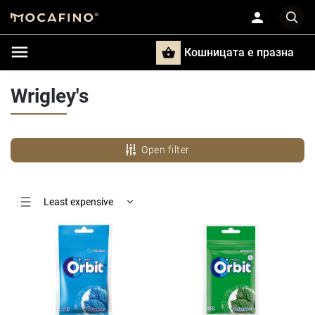
Кошницата e празна
Търси
Wrigley's
Open filter
Least expensive
Most expensive
Bestsellers
Alphabetically