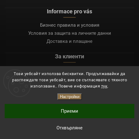
Informace pro vás
Бизнес правила и условия
Условия за защита на личните данни
Доставка и плащане
За клиенти
Моят акаунт
Този уебсайт използва бисквитки. Продължавайки да
Регистрация
разглеждате този уебсайт, вие се съгласявате с тяхното
Вход
използване.. Повече информация
тук
.
Настройки
Copyright 2026
Mocafino.bg
. Всички права запазени.
Приеми
Отхвърляне