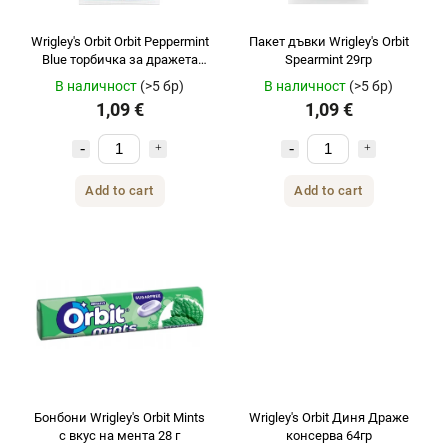
Wrigley's Orbit Orbit Peppermint
Пакет дъвки Wrigley's Orbit
Blue торбичка за дражета
Spearmint 29гр
29гр
В наличност
(>5 бр)
В наличност
(>5 бр)
1,09 €
1,09 €
Add to cart
Add to cart
Бонбони Wrigley's Orbit Mints
Wrigley's Orbit Диня Драже
с вкус на мента 28 г
консерва 64гр