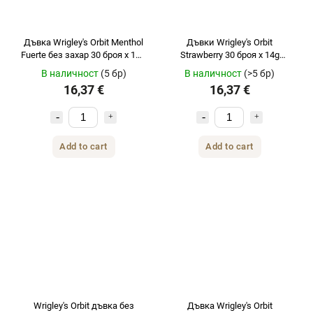
Дъвка Wrigley's Orbit Menthol
Дъвки Wrigley's Orbit
Fuerte без захар 30 броя x 14 г
Strawberry 30 броя x 14g
в кутия
кашон
В наличност
(5 бр)
В наличност
(>5 бр)
16,37 €
16,37 €
Add to cart
Add to cart
Wrigley's Orbit дъвка без
Дъвка Wrigley's Orbit