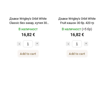
Дъвки Wrigley's Orbit White
Дъвки Wrigley's Orbit White
Classic без захар, кутия 30
Fruit кашон 30 бр. 420 гр
бр. 420 г
В наличност
В наличност
(>5 бр)
16,82 €
16,82 €
Add to cart
Add to cart