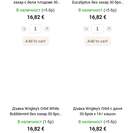
захар с бели плодове 30
Eucalyptus без захар 30 броя
броя x 14g кашон
x 14 г в кутия
В наличност
(>5 бр)
В наличност
(>5 бр)
16,82 €
16,82 €
Add to cart
Add to cart
Дъвка Wrigley's Orbit White
Дъвка Wrigley's Orbit с диня
Bubblemint без захар 30 броя
30 броя х 14 г кашон
x 14 г в кутия
В наличност
(1 бр)
В наличност
(>5 бр)
16,82 €
16,82 €