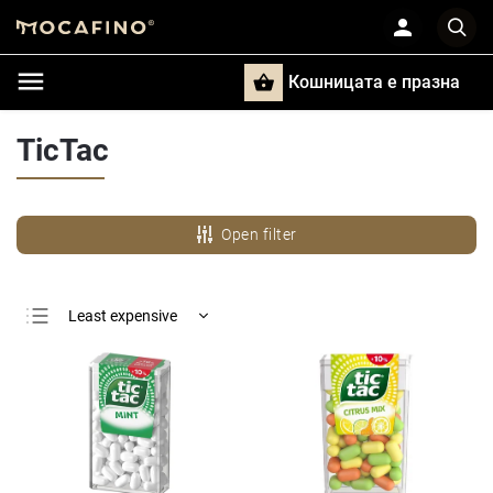
Кошницата e празна
Търси
TicTac
Open filter
Least expensive
Most expensive
Bestsellers
Alphabetically