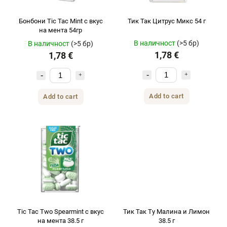
Бонбони Tic Tac Mint с вкус
Тик Так Цитрус Микс 54 г
на мента 54гр
В наличност
(>5 бр)
В наличност
(>5 бр)
1,78 €
1,78 €
Add to cart
Add to cart
Tic Tac Two Spearmint с вкус
Тик Так Ту Малина и Лимон
на мента 38.5 г
38.5 г