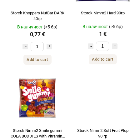
Storck Knoppers NutBar DARK
Storck Nimm2 Hard 90гр
40гр
В наличност
(>5 бр)
В наличност
(>5 бр)
1 €
0,77 €
Add to cart
Add to cart
Storck Nimm2 Smile gummi
Storck Nimm2 Soft Fruit Plop
COLA BUDDIES with Vitramins
90 гр