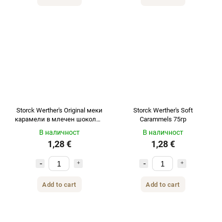
Storck Werther's Original меки
Storck Werther's Soft
карамели в млечен шоколад
Carammels 75гр
70гр
В наличност
В наличност
1,28 €
1,28 €
Add to cart
Add to cart