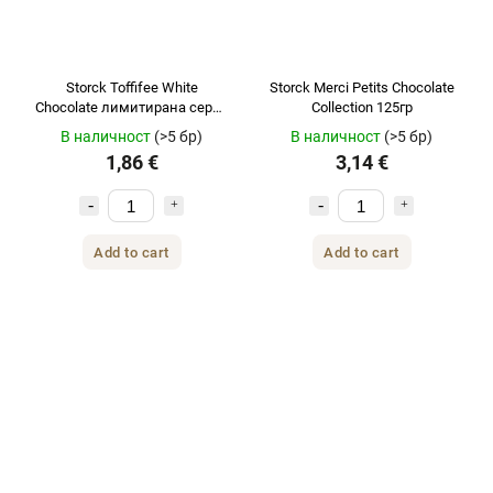
Storck Toffifee White
Storck Merci Petits Chocolate
Chocolate лимитирана серия
Collection 125гр
125гр
В наличност
(>5 бр)
В наличност
(>5 бр)
1,86 €
3,14 €
Add to cart
Add to cart