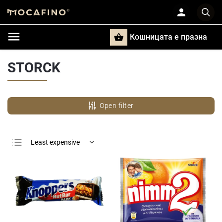
Кошницата e празна
Търси
STORCK
Open filter
Least expensive
Most expensive
Bestsellers
Alphabetically