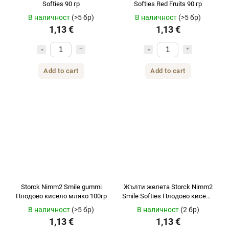
Softies 90 гр
Softies Red Fruits 90 гр
В наличност
(>5 бр)
В наличност
(>5 бр)
1,13 €
1,13 €
Add to cart
Add to cart
Storck Nimm2 Smile gummi
Жълти желета Storck Nimm2
Плодово кисело мляко 100гр
Smile Softies Плодово кисело
мляко с кисело мляко 90 г
В наличност
(>5 бр)
В наличност
(2 бр)
1,13 €
1,13 €