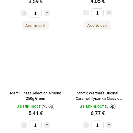
4,05 €
3,59 €
Add to cart
Add to cart
Merci Finest Selection Almond
Storck Werther's Original
250g Green
Caramel Пуканки Classic
140гр 2 бр
В наличност
(>5 бр)
В наличност
(3 бр)
5,41 €
6,77 €