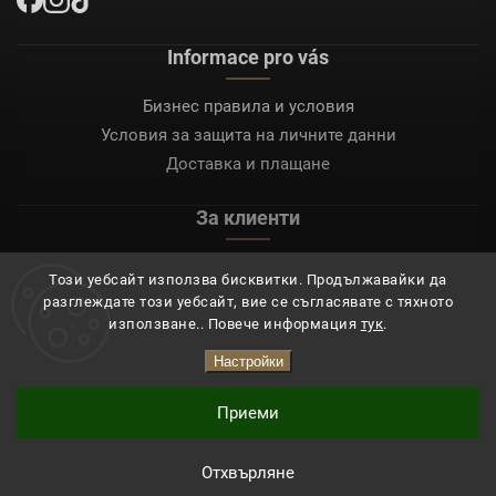
Informace pro vás
Бизнес правила и условия
Условия за защита на личните данни
Доставка и плащане
За клиенти
Моят акаунт
Този уебсайт използва бисквитки. Продължавайки да
Регистрация
разглеждате този уебсайт, вие се съгласявате с тяхното
Вход
използване.. Повече информация
тук
.
Настройки
Copyright 2026
Mocafino.bg
. Всички права запазени.
Приеми
Отхвърляне