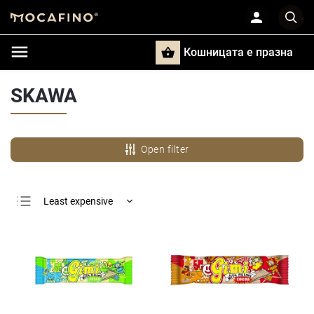
Кошницата e празна
Търси
SKAWA
Open filter
Least expensive
Most expensive
Bestsellers
Alphabetically