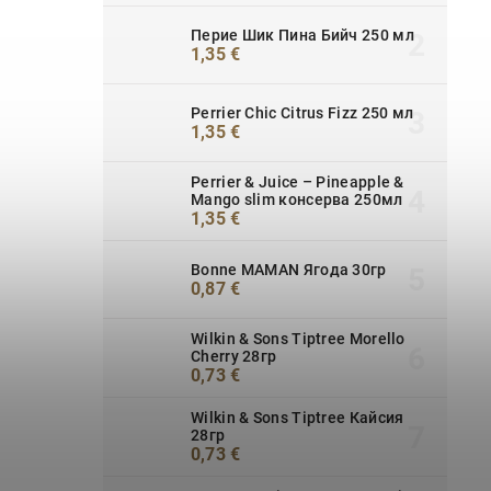
Перие Шик Пина Бийч 250 мл
1,35 €
Perrier Chic Citrus Fizz 250 мл
1,35 €
Perrier & Juice – Pineapple &
Mango slim консерва 250мл
1,35 €
Bonne MAMAN Ягода 30гр
0,87 €
Wilkin & Sons Tiptree Morello
Cherry 28гр
0,73 €
Wilkin & Sons Tiptree Кайсия
28гр
0,73 €