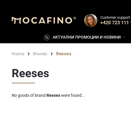
Customer support:
+420 723 111 
АКТУАЛНИ ПРОМОЦИИ И НОВИНИ
Home
Brands
Reeses
/
/
Reeses
No goods of brand
Reeses
were found...