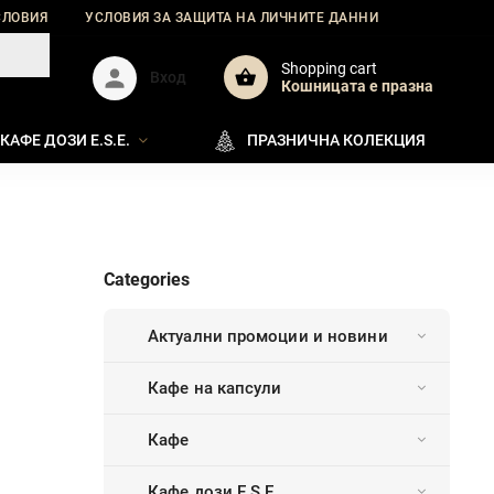
СЛОВИЯ
УСЛОВИЯ ЗА ЗАЩИТА НА ЛИЧНИТЕ ДАННИ
ДОСТАВКА
Shopping cart
Вход
Кошницата e празна
КАФЕ ДОЗИ E.S.E.
ПРАЗНИЧНА КОЛЕКЦИЯ
Categories
Актуални промоции и новини
Кафе на капсули
Кафе
Кафе дози E.S.E.