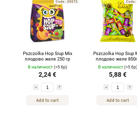
Code:
20572
Code
Pszczolka Hop Siup Mix
Pszczolka Hop Siup 
плодово желе 250 гр
плодово желе 850
В наличност
(>5 бр)
В наличност
(>5 бр
2,24 €
5,88 €
Add to cart
Add to cart