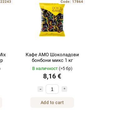
:
22243
Code:
17864
Mix
Кафе АМО Шоколадови
гр
бонбони микс 1 кг
)
В наличност
(>5 бр)
8,16 €
Add to cart