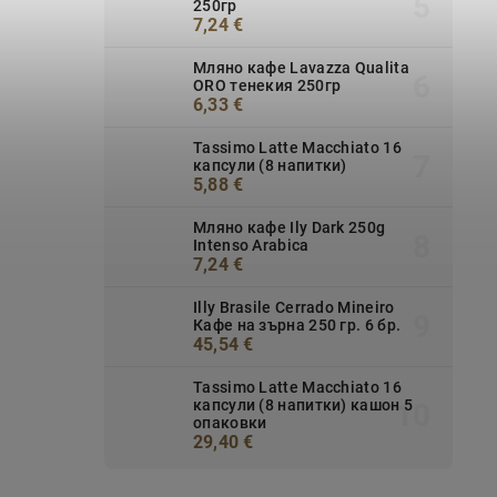
250гр
7,24 €
Мляно кафе Lavazza Qualita
ORO тенекия 250гр
6,33 €
Tassimo Latte Macchiato 16
капсули (8 напитки)
5,88 €
Мляно кафе Ily Dark 250g
Intenso Arabica
7,24 €
Illy Brasile Cerrado Mineiro
Кафе на зърна 250 гр. 6 бр.
45,54 €
Tassimo Latte Macchiato 16
капсули (8 напитки) кашон 5
опаковки
29,40 €