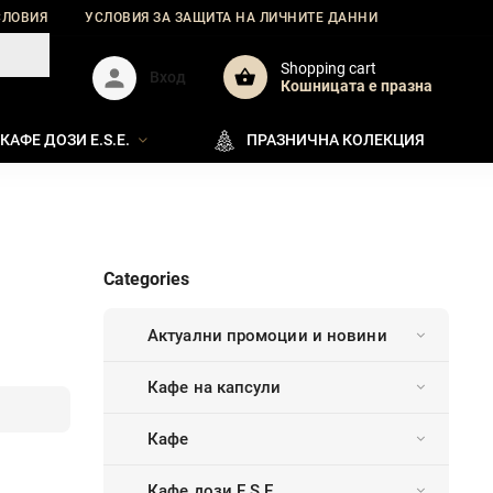
СЛОВИЯ
УСЛОВИЯ ЗА ЗАЩИТА НА ЛИЧНИТЕ ДАННИ
ДОСТАВКА
Shopping cart
Вход
Кошницата e празна
КАФЕ ДОЗИ E.S.E.
ПРАЗНИЧНА КОЛЕКЦИЯ
Categories
Актуални промоции и новини
Кафе на капсули
Кафе
Кафе дози E.S.E.