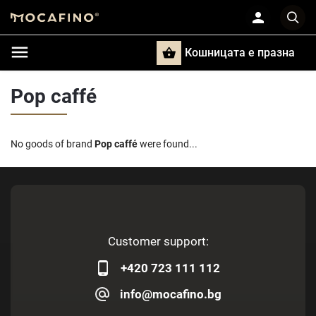
Кошницата e празна
Търси
Pop caffé
No goods of brand
Pop caffé
were found...
Customer support:
+420 723 111 112
info@mocafino.bg